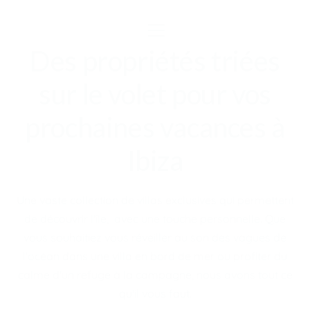
Des propriétés triées
sur le volet pour vos
prochaines vacances à
Ibiza
Une vaste collection de villas exclusives qui permettent
de découvrir l'île, avec une touche personnelle. Que
vous souhaitiez vous réveiller au son des vagues de
l'océan dans une villa en bord de mer ou profiter du
calme d'un refuge à la campagne, nous avons tout ce
qu'il vous faut.