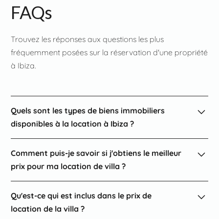
FAQs
Trouvez les réponses aux questions les plus
fréquemment posées sur la réservation d'une propriété
à Ibiza.
Quels sont les types de biens immobiliers
disponibles à la location à Ibiza ?
Ibiza est un trésor de styles immobiliers diversifiés pour
Comment puis-je savoir si j'obtiens le meilleur
tous les goûts. Dans le nord de l'île, immergez-vous
prix pour ma location de villa ?
dans une nature d'une beauté époustouflante avec des
Fincas de campagne et des villas perchées sur des
Vous pouvez être sûr d'obtenir le meilleur prix pour
falaises offrant des vues à couper le souffle. Si vous
Qu'est-ce qui est inclus dans le prix de
votre location de villa avec nous. Voici comment nous y
cherchez quelque chose de plus proche du cœur
location de la villa ?
parvenons :
vibrant de l'île, la partie centrale d'Ibiza est parfaite,