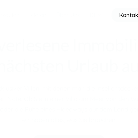
rkaufen
Mieten
Über Uns
DE
Kontak
erlesene Immobili
nächsten Urlaub au
xklusiver Villen, mit denen man die Insel entdecke
en Note. Ob Sie in einer Villa am Meer von den W
oder die Ruhe eines Hideaways auf dem Land ge
wir haben alles, was Sie brauchen.