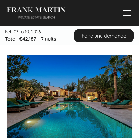
Feb 03 to 10, 2026
Faire une demande
Total
€42,187
·
7
nuits