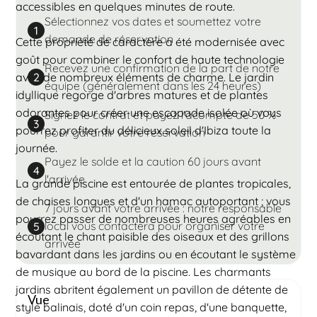
accessibles en quelques minutes de route.
Sélectionnez vos dates et soumettez votre
1
demande de réservation
Cette propriété de caractère a été modernisée avec
goût pour combiner le confort de haute technologie
Recevez une confirmation de la part de notre
avec de nombreux éléments de charme. Le jardin
2
équipe (généralement dans les 24 heures)
idyllique regorge d'arbres matures et de plantes
odorantes pour créer une escapade isolée où vous
Signez le contrat et payez l'acompte de 50 %
3
pourrez profiter du délicieux soleil d'Ibiza toute la
pour garantir votre réservation
journée.
Payez le solde et la caution 60 jours avant
4
l'arrivée
La grande piscine est entourée de plantes tropicales,
de chaises longues et d'un hamac autoportant ; vous
7 jours avant votre arrivée : notre responsable
pourrez passer de nombreuses heures agréables en
local vous contactera pour organiser votre
5
écoutant le chant paisible des oiseaux et des grillons
arrivée
bavardant dans les jardins ou en écoutant le système
de musique au bord de la piscine. Les charmants
jardins abritent également un pavillon de détente de
Vue
style balinais, doté d'un coin repas, d'une banquette,