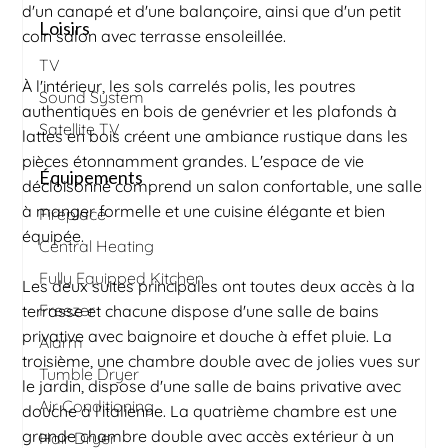
d'un canapé et d'une balançoire, ainsi que d'un petit
Loisirs
coin salon avec terrasse ensoleillée.
TV
À l'intérieur, les sols carrelés polis, les poutres
Sound System
authentiques en bois de genévrier et les plafonds à
Satellite TV
lattes en bois créent une ambiance rustique dans les
pièces étonnamment grandes. L'espace de vie
Équipements
décloisonné comprend un salon confortable, une salle
à manger formelle et une cuisine élégante et bien
Fireplace
équipée.
Central Heating
Fully Equipped Kitchen
Les deux suites principales ont toutes deux accès à la
Freezer
terrasse et chacune dispose d'une salle de bains
privative avec baignoire et douche à effet pluie. La
Alarm
troisième, une chambre double avec de jolies vues sur
Tumble Dryer
le jardin, dispose d'une salle de bains privative avec
Air Conditioning
douche à l'italienne. La quatrième chambre est une
grande chambre double avec accès extérieur à un
Hair Dryer