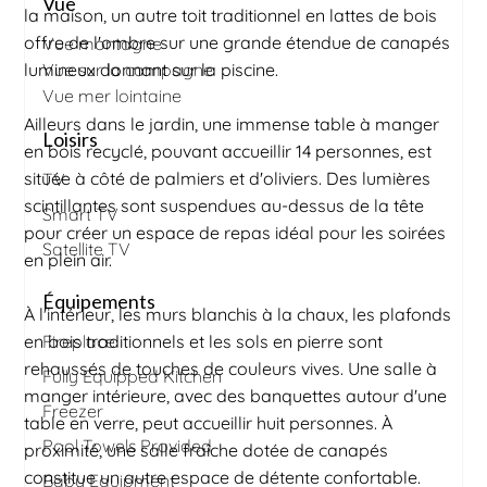
Vue
la maison, un autre toit traditionnel en lattes de bois
offre de l'ombre sur une grande étendue de canapés
Vue montagne
lumineux donnant sur la piscine.
Vue sur la campagne
Vue mer lointaine
Ailleurs dans le jardin, une immense table à manger
Loisirs
en bois recyclé, pouvant accueillir 14 personnes, est
située à côté de palmiers et d'oliviers. Des lumières
TV
scintillantes sont suspendues au-dessus de la tête
Smart TV
pour créer un espace de repas idéal pour les soirées
Satellite TV
en plein air.
Équipements
À l'intérieur, les murs blanchis à la chaux, les plafonds
en bois traditionnels et les sols en pierre sont
Fireplace
rehaussés de touches de couleurs vives. Une salle à
Fully Equipped Kitchen
manger intérieure, avec des banquettes autour d'une
Freezer
table en verre, peut accueillir huit personnes. À
Pool Towels Provided
proximité, une salle fraîche dotée de canapés
constitue un autre espace de détente confortable.
Baby Equipment