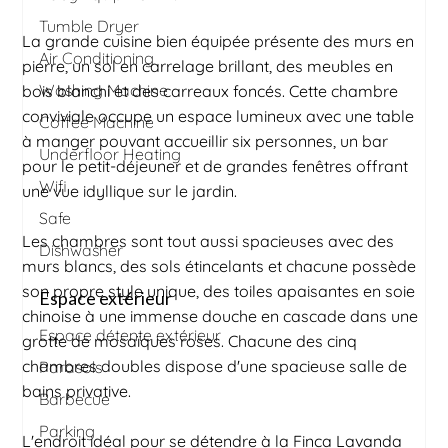
Tumble Dryer
La grande cuisine bien équipée présente des murs en
Air Conditioning
pierre, un sol en carrelage brillant, des meubles en
Washing Machine
bois blanchi et des carreaux foncés. Cette chambre
conviviale occupe un espace lumineux avec une table
Coffee Machine
à manger pouvant accueillir six personnes, un bar
Underfloor Heating
pour le petit-déjeuner et de grandes fenêtres offrant
Wifi
une vue idyllique sur le jardin.
Safe
Les chambres sont tout aussi spacieuses avec des
Dishwasher
murs blancs, des sols étincelants et chacune possède
son propre style unique, des toiles apaisantes en soie
Espace extérieur
chinoise à une immense douche en cascade dans une
Espace détente extérieur
grotte de mosaïques roses. Chacune des cinq
chambres doubles dispose d'une spacieuse salle de
Parasols
bains privative.
Barbecue
Parking
L'endroit idéal pour se détendre à la Finca Lavanda