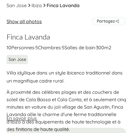
San Jose
Ibiza
Finca Lavanda
Show all photos
Partagez
Finca Lavanda
10
Personnes
·
5
Chambres
·
5
Salles de bain
·
300
m2
San Jose
Villa idyllique dans un style ibicenco traditionnel dans
un magnifique cadre rural.
À proximité des célèbres plages et des couchers de
soleil de Cala Bassa et Cala Conta, et à seulement cinq
minutes en voiture du joli village de San Agustín, Finca
Lavanda allie le charme d'une ferme traditionnelle
En savoir plus
d'Ibiza à des équipements de haute technologie et à
des finitions de haute qualité.