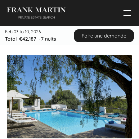
Feb 03 to 10, 2026
Faire une demande
Total
€42,187
·
7
nuits