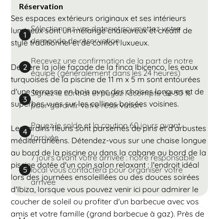
Réservation
Ses espaces extérieurs originaux et ses intérieurs
Sélectionnez vos dates et soumettez votre
lumineux sont un mélange chaleureux et créatif de
1
demande de réservation
style traditionnel et de confort luxueux.
Recevez une confirmation de la part de notre
Derrière la jolie façade de la finca Ibicenco, les eaux
2
équipe (généralement dans les 24 heures)
turquoises de la piscine de 11 m x 5 m sont entourées
d'une terrasse en bois avec des chaises longues et de
Signez le contrat et payez l'acompte de 50 %
3
superbes vues sur les collines boisées voisines.
pour garantir votre réservation
Payez le solde et la caution 60 jours avant
Les jardins fleuris sont parsemés de pins et d'arbustes
4
l'arrivée
méditerranéens. Détendez-vous sur une chaise longue
au bord de la piscine ou dans la cabane au bord de la
7 jours avant votre arrivée : notre responsable
piscine dotée d'un coin salon relaxant : l'endroit idéal
local vous contactera pour organiser votre
5
lors des journées ensoleillées ou des douces soirées
arrivée
d'Ibiza, lorsque vous pouvez venir ici pour admirer le
coucher de soleil ou profiter d'un barbecue avec vos
amis et votre famille (grand barbecue à gaz). Près de