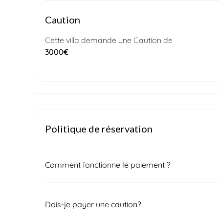
Caution
Cette villa demande une Caution de
3000
€
Politique de réservation
Comment fonctionne le paiement ?
Une fois votre demande de réservation soumise,
Dois-je payer une caution?
pour confirmer le prix final et la disponibilité d
première facture correspondant à 50 % du montan