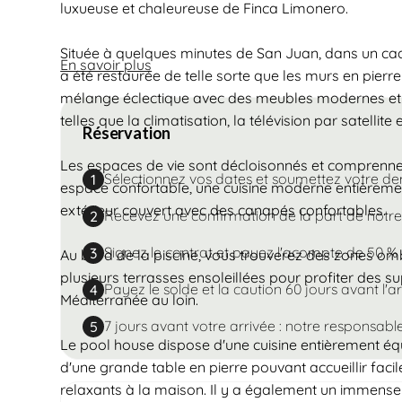
luxueuse et chaleureuse de Finca Limonero.
Située à quelques minutes de San Juan, dans un cadre
En savoir plus
a été restaurée de telle sorte que les murs en pierre
mélange éclectique avec des meubles modernes et tr
telles que la climatisation, la télévision par satellite e
Réservation
Les espaces de vie sont décloisonnés et comprenne
Sélectionnez vos dates et soumettez votre d
1
espace confortable, une cuisine moderne entièremen
extérieur couvert avec des canapés confortables.
Recevez une confirmation de la part de notr
2
Signez le contrat et payez l'acompte de 50 % 
3
Au bord de la piscine, vous trouverez des zones om
plusieurs terrasses ensoleillées pour profiter des
Payez le solde et la caution 60 jours avant l'a
4
Méditerranée au loin.
7 jours avant votre arrivée : notre responsabl
5
Le pool house dispose d'une cuisine entièrement éq
d'une grande table en pierre pouvant accueillir faci
relaxants à la maison. Il y a également un immense