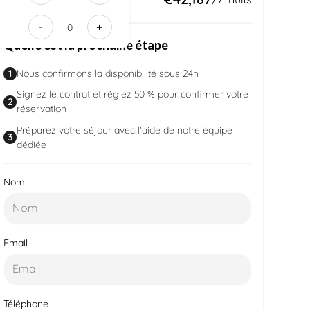
df0c-
-
+
4dcd-
Quelle est la prochaine étape
b3e0-
cea8fc6731
1
Nous confirmons la disponibilité sous 24h
Signez le contrat et réglez 50 % pour confirmer votre
2
réservation
Préparez votre séjour avec l'aide de notre équipe
3
dédiée
Nom
Email
Téléphone