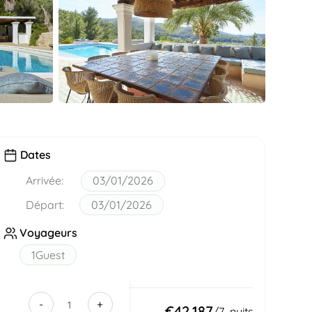
Dates
Arrivée:
03/01/2026
Départ:
03/01/2026
Voyageurs
1
Guest
-
+
5a71c548-
Total :
€42,187
/
7
nuits