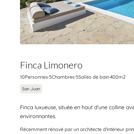
Finca Limonero
10
Personnes
·
5
Chambres
·
5
Salles de bain
·
400
m2
San Juan
Finca luxueuse, située en haut d'une colline av
environnantes.
Récemment rénové par un architecte d'intérieur pri