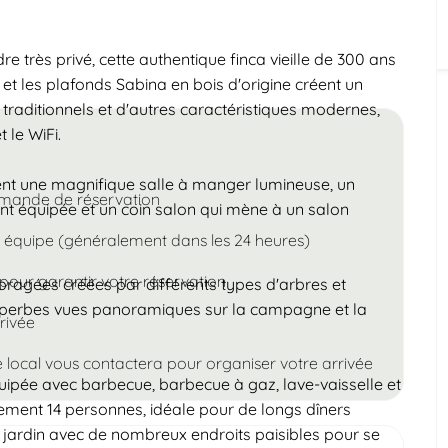
Enfants
Moins de 18 ans
 très privé, cette authentique finca vieille de 300 ans
 et les plafonds Sabina en bois d'origine créent un
aditionnels et d'autres caractéristiques modernes,
t le WiFi.
nt une magnifique salle à manger lumineuse, un
emande de réservation
t équipée et un coin salon qui mène à un salon
e équipe (généralement dans les 24 heures)
pour garantir votre réservation
bragées créées par différents types d'arbres et
 superbes vues panoramiques sur la campagne et la
rrivée
e local vous contactera pour organiser votre arrivée
uipée avec barbecue, barbecue à gaz, lave-vaisselle et
lement 14 personnes, idéale pour de longs dîners
 jardin avec de nombreux endroits paisibles pour se