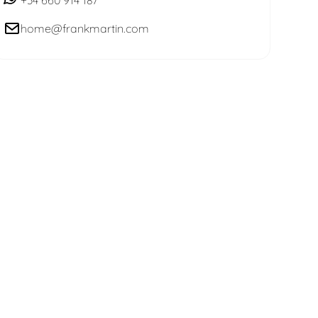
+34 660 914 187
home@frankmartin.com