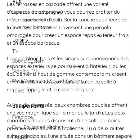
Vue
Les terrasses en cascade offrent une variété
d'espaces de détente où vous pourrez profiter du
Vue sur la campagne
magnifique soleil d'Ibiza. Sur la couche supérieure de
Vue coucher de soleil
Vue mer lointaine
la terrasse, des vignes traversent une pergola
ombragée pour créer un espace repas extérieur frais
Loisirs
et un espace barbecue.
TV
Le style blanc frais et les sièges surdimensionnés des
Sound System
espaces extérieurs se poursuivent à l'intérieur, où les
Satellite TV
équipements haut de gamme contemporains créent
iPod Connected Sound System
un minimalisme luxueux dans le salon, la salle à
manger formelle et la cuisine élégante.
Table Tennis
Au rez-de-chaussée, deux chambres doubles offrent
Équipements
une vue magnifique sur la mer ou le jardin. Les deux
Fireplace
chambres doubles disposent d'une salle de bains
Fully Equipped Kitchen
privative avec douche à l'italienne. Il y a deux autres
suites principales, l'une située dans un bâtiment séparé
Freezer