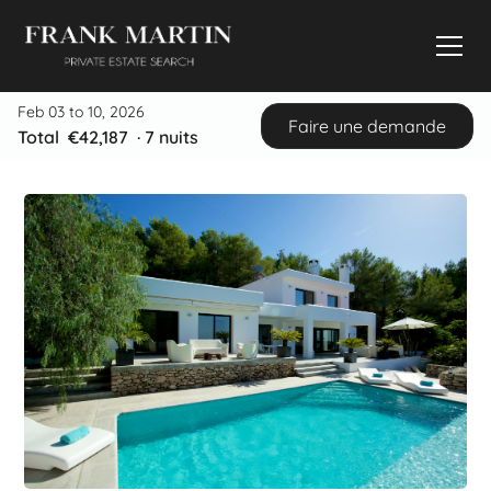
Feb 03 to 10, 2026
Faire une demande
Total
€42,187
·
7
nuits