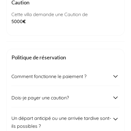
Caution
Cette villa demande une Caution de
5000
€
Politique de réservation
Comment fonctionne le paiement ?
Une fois votre demande de réservation soumise,
Dois-je payer une caution?
notre équipe locale prendra contact avec vous
pour confirmer le prix final et la disponibilité du
bien. Après signature du contrat, vous recevrez
Deux semaines avant votre arrivée, une caution
Un départ anticipé ou une arrivée tardive sont-
une première facture correspondant à 50 % du
vous sera demandée afin de couvrir d'éventuels
ils possibles ?
montant total, à régler pour confirmer votre
dommages. Le montant sera précisé dans votre