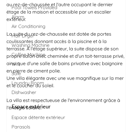
au rez-de-chaussée et l'autre occupant le dernier
Pool Towels Provided
étage de la maison et accessible par un escalier
Alarm
extérieur.
Air Conditioning
La suite du rez-de-chaussée est dotée de portes
Hair Dryer
coulissantes donnant accès à la piscine et à la
Washing Machine
terrasse. À l'étage supérieur, la suite dispose de son
Coffee Machine
propre salon avec cheminée et d'un toit-terrasse privé,
ainsi que d'une salle de bains privative avec baignoire
Wifi
en pierre de ciment polie.
Safe
Une villa élégante avec une vue magnifique sur la mer
Laundry Room
et le coucher du soleil.
Dishwasher
La villa est respectueuse de l'environnement grâce à
Espace extérieur
l'énergie solaire.
Espace détente extérieur
Parasols