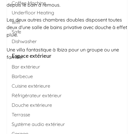
Coffee Machine
depuis le bain à remous.
Underfloor Heating
Les deux autres chambres doubles disposent toutes
Wifi
deux d'une salle de bains privative avec douche à effet
Safe
pluie.
Dishwasher
Une villa fantastique à Ibiza pour un groupe ou une
Espace extérieur
famille.
Bar extérieur
Barbecue
Cuisine extérieure
Réfrigérateur extérieur
Douche extérieure
Terrasse
Système audio extérieur
Garage