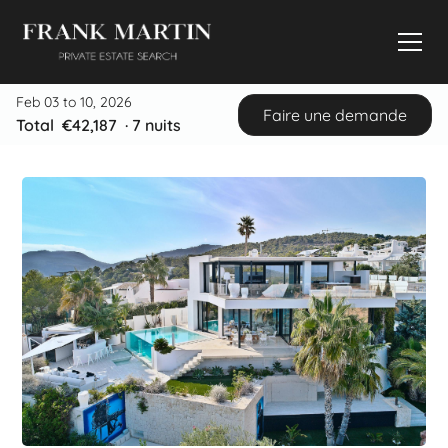
Feb 03 to 10, 2026
Faire une demande
Total
€42,187
·
7
nuits