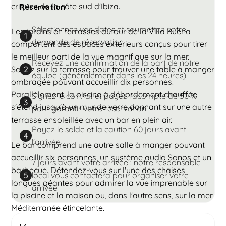
criques de la côte sud d'Ibiza.
Réservation
Sélectionnez vos dates et soumettez votre
Les jardins en terrasses autour de la Villa Buena
1
demande de réservation
comportent des espaces extérieurs conçus pour tirer
le meilleur parti de la vue magnifique sur la mer.
Recevez une confirmation de la part de notre
Sortez sur la terrasse pour trouver une table à manger
2
équipe (généralement dans les 24 heures)
ombragée pouvant accueillir dix personnes.
Parallèlement, la piscine à débordement chauffée
Signez le contrat et payez l'acompte de 50 %
3
s'étend jusqu'à un mur de verre donnant sur une autre
pour garantir votre réservation
terrasse ensoleillée avec un bar en plein air.
Payez le solde et la caution 60 jours avant
4
l'arrivée
Le bar comprend une autre salle à manger pouvant
accueillir six personnes, un système audio Sonos et un
7 jours avant votre arrivée : notre responsable
barbecue. Détendez-vous sur l'une des chaises
local vous contactera pour organiser votre
5
longues géantes pour admirer la vue imprenable sur
arrivée
la piscine et la maison ou, dans l'autre sens, sur la mer
Méditerranée étincelante.