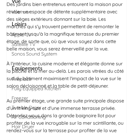
Vue
Des jardins bien entretenus entourent la maison pour
révéler un espace de détente supplémentaire avec
Vue mer
des sièges extérieurs donnant sur la baie. Les
Loisirs
marches qui s'y trouvent permettent de remonter le
bâtiment jusqu'à la magnifique terrasse du premier
Apple TV
étage, de sorte que, où que vous soyez dans cette
Satellite TV
belle maison, vous serez émerveillé par la vue.
Sonos Sound System
À l'intérieur, la cuisine moderne et élégante donne sur
Équipements
la piscine et la mer au-delà. Les parois vitrées du côté
sud du bâtiment maximisent l'impact de la vue sur le
Fireplace
salon décloisonné et la table de petit-déjeuner.
Fully Equipped Kitchen
Freezer
Au premier étage, une grande suite principale dispose
Tumble Dryer
d'un lit king-size et d'une immense terrasse privée.
Détendez-vous dans la grande baignoire îlot pour
Air Conditioning
profiter de la vue incroyable sur la mer scintillante, ou
Hair Dryer
rendez-vous sur la terrasse pour profiter de la vue