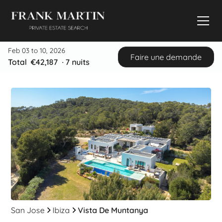
Feb 03 to 10, 2026
Faire une demande
Total
€42,187
·
7
nuits
San Jose
Ibiza
Vista De Muntanya