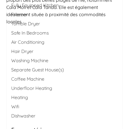
plupart des plus belles plages de l'île, notamment
Fully Equipped Kitchen
Cala Moli et Cala Tarida. Elle est également
idéalement située à proximité des commodités
Freezer
locales.
Tumble Dryer
Safe In Bedrooms
Air Conditioning
Hair Dryer
Washing Machine
Separate Guest House(s)
Coffee Machine
Underfloor Heating
Heating
Wifi
Dishwasher