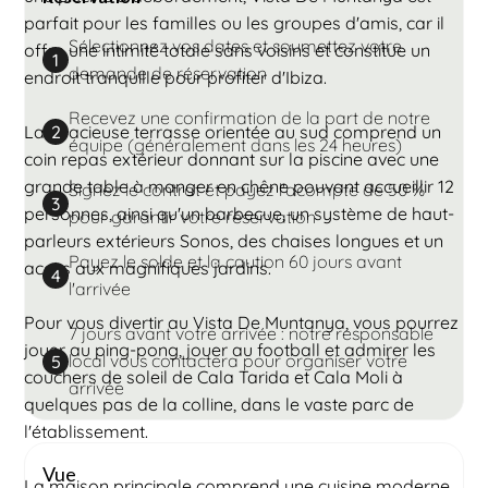
parfait pour les familles ou les groupes d'amis, car il
Sélectionnez vos dates et soumettez votre
offre une intimité totale sans voisins et constitue un
1
demande de réservation
endroit tranquille pour profiter d'Ibiza.
Recevez une confirmation de la part de notre
La spacieuse terrasse orientée au sud comprend un
2
équipe (généralement dans les 24 heures)
coin repas extérieur donnant sur la piscine avec une
grande table à manger en chêne pouvant accueillir 12
Signez le contrat et payez l'acompte de 50 %
3
personnes, ainsi qu'un barbecue, un système de haut-
pour garantir votre réservation
parleurs extérieurs Sonos, des chaises longues et un
Payez le solde et la caution 60 jours avant
accès aux magnifiques jardins.
4
l'arrivée
Pour vous divertir au Vista De Muntanya, vous pourrez
7 jours avant votre arrivée : notre responsable
jouer au ping-pong, jouer au football et admirer les
local vous contactera pour organiser votre
5
couchers de soleil de Cala Tarida et Cala Moli à
arrivée
quelques pas de la colline, dans le vaste parc de
l'établissement.
Vue
La maison principale comprend une cuisine moderne