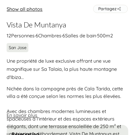
Show all photos
Partagez
Vista De Muntanya
12
Personnes
·
6
Chambres
·
6
Salles de bain
·
500
m2
San Jose
Une propriété de luxe exclusive offrant une vue
magnifique sur Sa Talaia, la plus haute montagne
d'Ibiza...
Nichée dans la campagne près de Cala Tarida, cette
villa a été conçue selon les normes les plus élevées.
Avec des chambres modernes lumineuses et
En savoir plus
spacieuses à l'intérieur et des espaces extérieurs
élégants, dont une terrasse ensoleillée de 250 m² et
une piscine à débordement, Vista De Muntanya est
Réservation