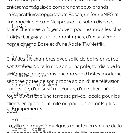
entièrement équipée comprenant deux grands
Vue montagne
réfrigérateurs-congélateurs Bosch, un four SMEG et
Vue sur la campagne
une machine à café Nespresso. Le salon dispose
Loisirs
d'une cheminée à foyer ouvert pour les mois les plus
froids, d'une vue sur les montagnes, d'un système
Sound System
home cinéma Bose et d'une Apple TV/Netflix.
Apple TV
Smart TV
Cinq des six chambres avec salle de bains privative
Satellite TV
sont situées dans la maison principale, tandis que la
sixième se trouve dans une maison d'hôtes moderne
TV In Bedrooms
séparée dotée de son propre salon, d'une télévision
Sonos Sound System
connectée, d'un système Sonos, d'une cheminée à
Table Tennis
foyer ouvert et d'une terrasse privée, idéale pour les
clients en quête d'intimité ou pour les enfants plus
Équipements
âgés.
Fireplace
La villa se trouve à quelques minutes en voiture de la
Central Heating