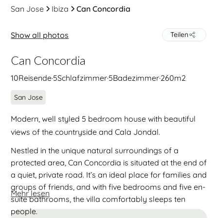
San Jose
Ibiza
Can Concordia
Show all photos
Teilen
Can Concordia
10
Reisende
·
5
Schlafzimmer
·
5
Badezimmer
·
260
m2
San Jose
Modern, well styled 5 bedroom house with beautiful
views of the countryside and Cala Jondal.
Nestled in the unique natural surroundings of a
protected area, Can Concordia is situated at the end of
a quiet, private road. It’s an ideal place for families and
groups of friends, and with five bedrooms and five en-
Mehr lesen
suite bathrooms, the villa comfortably sleeps ten
people.