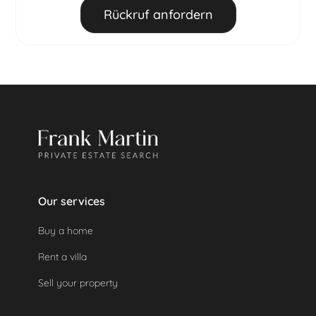
Bis 60 Tage vor Anreise:
50 % des
Berater angefragt werden.
Rückruf anfordern
Gesamtbuchungsbetrags werden einbehalten.
Danach
: 100 % des Gesamtbuchungsbetrags
werden einbehalten.
Eine geleistete Kaution wird automatisch
zurückerstattet, da das Objekt nicht genutzt
wurde.
Our services
Buy a home
Rent a villa
Sell your property