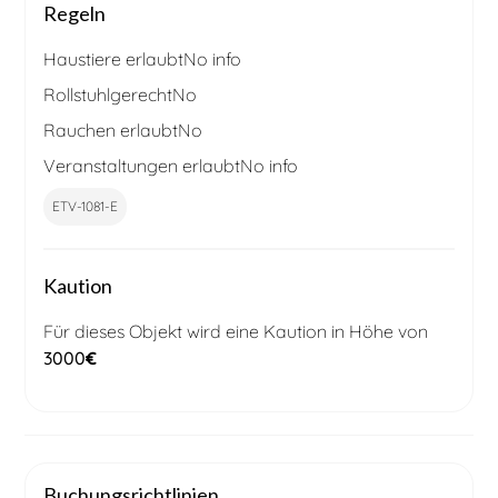
Regeln
Haustiere erlaubt
No info
Rollstuhlgerecht
No
Rauchen erlaubt
No
Veranstaltungen erlaubt
No info
ETV-1081-E
Kaution
Für dieses Objekt wird eine Kaution in Höhe von
3000
€
Buchungsrichtlinien