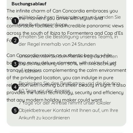
Buchungsablauf
The infinite charm of Can Concordia embraces you
Wählen Sie Ihren Reisezeitraum und senden Sie
from the moment you arrive with stylish and
1
eine Buchungsanfrage
comfortable facilities, and incredible panoramic views
across the south of Ibiza to Formentera and Cap d’Es
Erhalten Sie die Bestätigung unseres Teams, in
Falco.
2
der Regel innerhalb von 24 Stunden
Can Concordia retains an authentic beauty while
Unterzeichnen Sie den Mietvertrag und zahlen
boasting many deluxe elements, with colourful yet
Sie die Anzahlung von 50 %, um Ihre Buchung
3
tranquil interiors complementing the calm environment
zu sichern
of the privileged location, you can indulge in pure
Begleichen Sie den Restbetrag und die Kaution
relaxation with nothing but sheer beauty in sight. It also
4
60 Tage vor der Anreise
provides the latest technology, security and efficiency
that any modern holiday maker could want.
7 Tage vor der Anreise nimmt unser lokaler
Objektbetreuer Kontakt mit Ihnen auf, um Ihre
5
Ankunft zu koordinieren