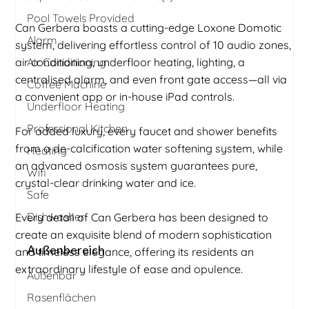
Pool Towels Provided
Can Gerbera boasts a cutting-edge Loxone Domotic
Alarm
system, delivering effortless control of 10 audio zones,
air conditioning, underfloor heating, lighting, a
Air Conditioning
centralised alarm, and even front gate access—all via
Coffee Machine
a convenient app or in-house iPad controls.
Underfloor Heating
Professional Kitchen
For added luxury, every faucet and shower benefits
from a de-calcification water softening system, while
Heating
an advanced osmosis system guarantees pure,
Wifi
crystal-clear drinking water and ice.
Safe
Dishwasher
Every detail of Can Gerbera has been designed to
create an exquisite blend of modern sophistication
Außenbereich
and timeless elegance, offering its residents an
extraordinary lifestyle of ease and opulence.
Außenbar
Rasenflächen