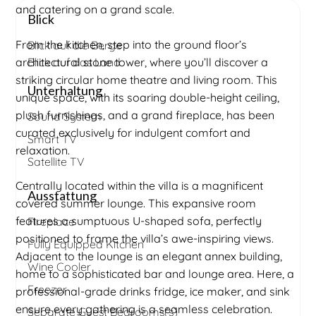
and catering on a grand scale.
Blick
From the kitchen, step into the ground floor’s
Blick auf die Berge
architectural stone tower, where you’ll discover a
Blick auf das Land
striking circular home theatre and living room. This
Unterhaltung
unique space, with its soaring double-height ceiling,
plush furnishings, and a grand fireplace, has been
Sound System
curated exclusively for indulgent comfort and
Smart TV
relaxation.
Satellite TV
Centrally located within the villa is a magnificent
Ausstattung
covered summer lounge. This expansive room
features a sumptuous U-shaped sofa, perfectly
Fireplace
positioned to frame the villa’s awe-inspiring views.
Fully Equipped Kitchen
Adjacent to the lounge is an elegant annex building,
Wine Cooler
home to a sophisticated bar and lounge area. Here, a
Freezer
professional-grade drinks fridge, ice maker, and sink
ensure every gathering is a seamless celebration.
Separate Guest Bedrooms(s)