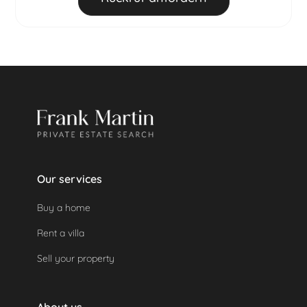
Gesamtbuchungsbetrags werden einbehalten.
Danach
: 100 % des Gesamtbuchungsbetrags
werden einbehalten.
Eine geleistete Kaution wird automatisch
zurückerstattet, da das Objekt nicht genutzt
wurde.
Our services
Buy a home
Rent a villa
Sell your property