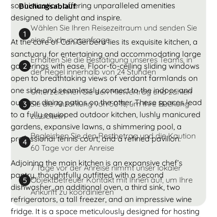
sophistication, offering unparalleled amenities
Buchungsablauf
designed to delight and inspire.
Wählen Sie Ihren Reisezeitraum und senden Sie
1
eine Buchungsanfrage
At the core of Can Gerbera lies its exquisite kitchen, a
sanctuary for entertaining and accommodating large
Erhalten Sie die Bestätigung unseres Teams, in
gatherings with ease. Floor-to-ceiling sliding windows
2
der Regel innerhalb von 24 Stunden
open to breathtaking views of verdant farmlands on
one side and seamlessly connect to the indoor and
Unterzeichnen Sie den Mietvertrag und zahlen
outdoor dining patios on the other. These spaces lead
Sie die Anzahlung von 50 %, um Ihre Buchung
3
to a fully equipped outdoor kitchen, lushly manicured
zu sichern
gardens, expansive lawns, a shimmering pool, a
Begleichen Sie den Restbetrag und die Kaution
professional tennis court, and a refined pavilion.
4
60 Tage vor der Anreise
Adjoining the main kitchen is an expansive chef’s
7 Tage vor der Anreise nimmt unser lokaler
pantry, thoughtfully outfitted with a second
Objektbetreuer Kontakt mit Ihnen auf, um Ihre
5
dishwasher, an additional oven, a third sink, two
Ankunft zu koordinieren
refrigerators, a tall freezer, and an impressive wine
fridge. It is a space meticulously designed for hosting