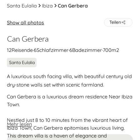
Santa Eulalia
Ibiza
Can Gerbera
Show all photos
Teilen
Can Gerbera
12
Reisende
·
6
Schlafzimmer
·
6
Badezimmer
·
700
m2
Santa Eulalia
A luxurious south facing villa, with beautiful century old
dry-stone walls set within scenic farmland.
Can Gerbera is a luxurious dream residence Near Ibiza
Town.
Nestled just 8 to 10 minutes from the vibrant heart of
Mehr lesen
Ibiza Town, Can Gerbera epitomises luxurious living.
This dream villa is a haven of elegance and