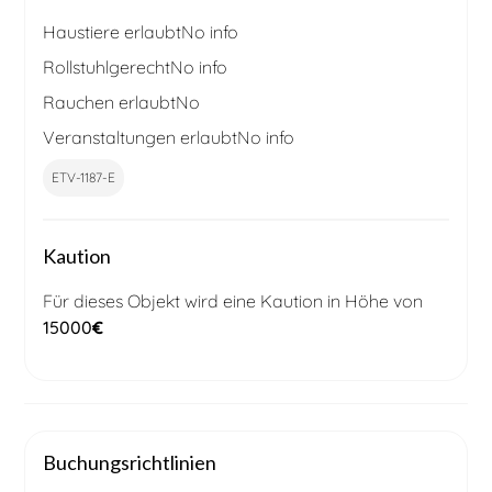
Haustiere erlaubt
No info
Rollstuhlgerecht
No info
Rauchen erlaubt
No
Veranstaltungen erlaubt
No info
ETV-1187-E
Kaution
Für dieses Objekt wird eine Kaution in Höhe von
15000
€
Buchungsrichtlinien