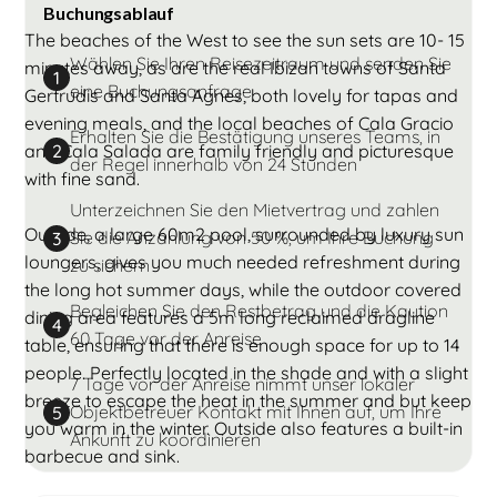
Buchungsablauf
The beaches of the West to see the sun sets are 10- 15
Wählen Sie Ihren Reisezeitraum und senden Sie
minutes away, as are the real Ibizan towns of Santa
1
eine Buchungsanfrage
Gertrudis and Santa Agnes, both lovely for tapas and
evening meals, and the local beaches of Cala Gracio
Erhalten Sie die Bestätigung unseres Teams, in
and Cala Salada are family friendly and picturesque
2
der Regel innerhalb von 24 Stunden
with fine sand.
Unterzeichnen Sie den Mietvertrag und zahlen
Outside, a large 60m2 pool, surrounded by luxury sun
Sie die Anzahlung von 50 %, um Ihre Buchung
3
loungers, gives you much needed refreshment during
zu sichern
the long hot summer days, while the outdoor covered
Begleichen Sie den Restbetrag und die Kaution
dining area features a 5m long reclaimed dragline
4
60 Tage vor der Anreise
table, ensuring that there is enough space for up to 14
people. Perfectly located in the shade and with a slight
7 Tage vor der Anreise nimmt unser lokaler
breeze to escape the heat in the summer and but keep
Objektbetreuer Kontakt mit Ihnen auf, um Ihre
5
you warm in the winter. Outside also features a built-in
Ankunft zu koordinieren
barbecue and sink.