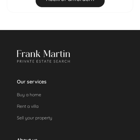
Gesamtbuchungsbetrags werden einbehalten.
Danach
: 100 % des Gesamtbuchungsbetrags
werden einbehalten.
Eine geleistete Kaution wird automatisch
zurückerstattet, da das Objekt nicht genutzt
wurde.
Our services
Buy a home
Rent a villa
Sell your property