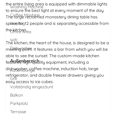
the entire living area is equipped with dimmable lights
Washing Machine
to ensure the best light at every moment of the day.
Coffee Machine
The large reclaimed monastery dining table has
space for 12 people and is separately accessible from
Heating
the kitchen.
Office Area
Wifi
The kitchen, the heart of the house, is designed to be a
Dishwasher
meeting point. It features a bar from which you will be
able to see the sunset. The custom-made kitchen
Außenbereich
features high-quality equipment, including a
dishwasher, coffee machine, induction hob, large
Außenlounge
refrigerator, and double freezer drawers giving you
Grill
easy access to ice cubes.
Vollständig eingezäunt
Balkon
Parkplatz
Terrasse