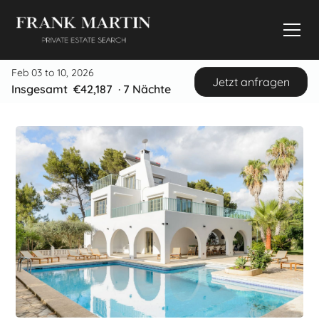
Feb 03 to 10, 2026
Jetzt anfragen
Insgesamt
€42,187
·
7
Nächte