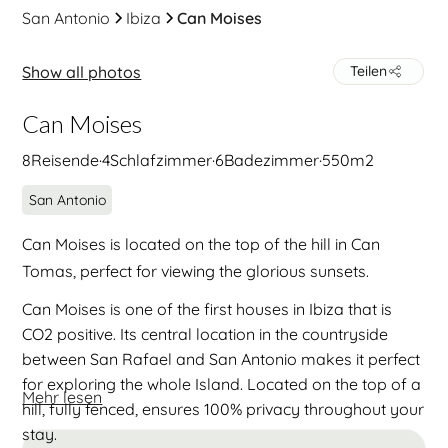
San Antonio
Ibiza
Can Moises
Show all photos
Teilen
Can Moises
8
Reisende
·
4
Schlafzimmer
·
6
Badezimmer
·
550
m2
San Antonio
Can Moises is located on the top of the hill in Can
Tomas, perfect for viewing the glorious sunsets.
Can Moises is one of the first houses in Ibiza that is
CO2 positive. Its central location in the countryside
between San Rafael and San Antonio makes it perfect
for exploring the whole Island. Located on the top of a
Mehr lesen
hill, fully fenced, ensures 100% privacy throughout your
stay.