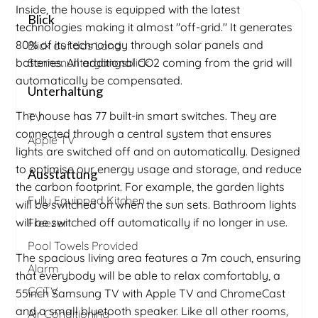
Inside, the house is equipped with the latest
Blick
technologies making it almost "off-grid." It generates
80% of its technology through solar panels and
Blick auf das Land
batteries. All additional CO2 coming from the grid will
Sonnenuntergangsblick
automatically be compensated.
Unterhaltung
The house has 77 built-in smart switches. They are
TV
connected through a central system that ensures
Apple TV
lights are switched off and on automatically. Designed
to optimise our energy usage and storage, and reduce
Ausstattung
the carbon footprint. For example, the garden lights
Fully Equipped Kitchen
will be switched on when the sun sets. Bathroom lights
will be switched off automatically if no longer in use.
Freezer
Pool Towels Provided
The spacious living area features a 7m couch, ensuring
Alarm
that everybody will be able to relax comfortably, a
CCTV
55inch Samsung TV with Apple TV and ChromeCast
and a small bluetooth speaker. Like all other rooms,
Air Conditioning