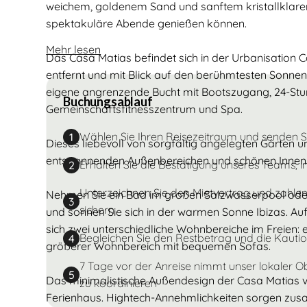
weichem, goldenem Sand und sanftem kristallklare
spektakuläre Abende genießen können.
Mehr lesen
Das Casa Matias befindet sich in der Urbanisation
entfernt und mit Blick auf den berühmtesten Sonnen
eigene angrenzende Bucht mit Bootszugang, 24-Stun
Buchungsablauf
Gemeinschaftsfitnesszentrum und Spa.
Wählen Sie Ihren Reisezeitraum und senden 
1
Dieses liebevoll von sorgfältig angelegten Gärten u
entspannenden Außenbereichen und schönen Inne
Erhalten Sie die Bestätigung unseres Teams, i
2
Unterzeichnen Sie den Mietvertrag und zahlen
Nehmen Sie ein Bad im großen Salzwasserpool oder
3
sichern
und sonnen Sie sich in der warmen Sonne Ibizas. Au
sich zwei unterschiedliche Wohnbereiche im Freien: e
Begleichen Sie den Restbetrag und die Kautio
4
größerer Wohnbereich mit bequemen Sofas.
7 Tage vor der Anreise nimmt unser lokaler O
5
Das minimalistische Außendesign der Casa Matias v
zu koordinieren
Ferienhaus. Hightech-Annehmlichkeiten sorgen zus