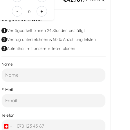
edc7-
-
+
4912-
So geht es weiter
acba-
006a1fdfce
1
Verfügbarkeit binnen 24 Stunden bestätigt
2
Vertrag unterzeichnen & 50 % Anzahlung leisten
3
Aufenthalt mit unserem Team planen
Name
E-Mail
Telefon