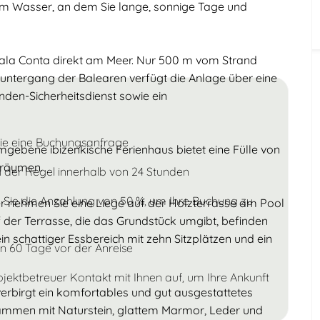
m Wasser, an dem Sie lange, sonnige Tage und
Kinder
Unter 18
 Cala Conta direkt am Meer. Nur 500 m vom Strand
untergang der Balearen verfügt die Anlage über eine
den-Sicherheitsdienst sowie ein
Sie eine Buchungsanfrage
mgebene ibizenkische Ferienhaus bietet eine Fülle von
nräumen.
n der Regel innerhalb von 24 Stunden
 Sie die Anzahlung von 50 %, um Ihre Buchung zu
 nehmen Sie eine Liege auf der Holzterrasse am Pool
f der Terrasse, die das Grundstück umgibt, befinden
in schattiger Essbereich mit zehn Sitzplätzen und ein
n 60 Tage vor der Anreise
bjektbetreuer Kontakt mit Ihnen auf, um Ihre Ankunft
erbirgt ein komfortables und gut ausgestattetes
ammen mit Naturstein, glattem Marmor, Leder und