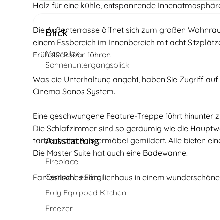
Holz für eine kühle, entspannende Innenatmosphär
Die Außenterrasse öffnet sich zum großen Wohnrau
Blick
einem Essbereich im Innenbereich mit acht Sitzplät
Meerblick
Frühstücksbar führen.
Sonnenuntergangsblick
Was die Unterhaltung angeht, haben Sie Zugriff auf
Cinema Sonos System.
Eine geschwungene Feature-Treppe führt hinunter z
Die Schlafzimmer sind so geräumig wie die Hauptwoh
Ausstattung
farbenfrohe Polstermöbel gemildert. Alle bieten ein
Die Master Suite hat auch eine Badewanne.
Fireplace
Central Heating
Fantastisches Familienhaus in einem wunderschönen 
Fully Equipped Kitchen
Freezer