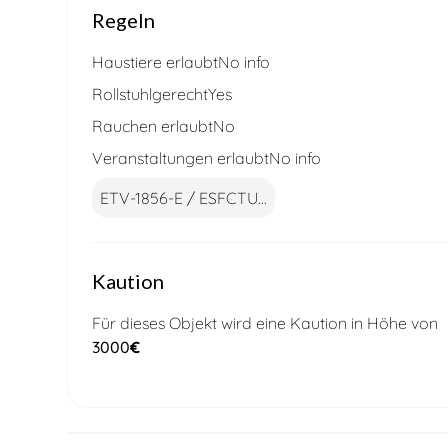
Regeln
Haustiere erlaubt
No info
Rollstuhlgerecht
Yes
Rauchen erlaubt
No
Veranstaltungen erlaubt
No info
ETV-1856-E / ESFCTU...
Kaution
Für dieses Objekt wird eine Kaution in Höhe von
3000
€