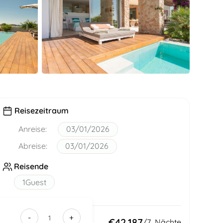
Reisezeitraum
Anreise:
03/01/2026
Abreise:
03/01/2026
Reisende
1
Guest
-
+
121228ea-
Insgesamt:
€42,187
/
7
Nächte