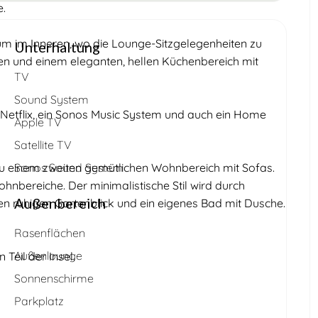
e.
m im Inneren, wo die Lounge-Sitzgelegenheiten zu
Unterhaltung
zen und einem eleganten, hellen Küchenbereich mit
TV
Sound System
 Netflix, ein Sonos Music System und auch ein Home
Apple TV
Satellite TV
u einem zweiten gemütlichen Wohnbereich mit Sofas.
Sonos Sound System
nbereiche. Der minimalistische Stil wird durch
Außenbereich
en ruhigen Gartenblick und ein eigenes Bad mit Dusche.
Rasenflächen
Außenlounge
Teil der Insel.
Sonnenschirme
Parkplatz