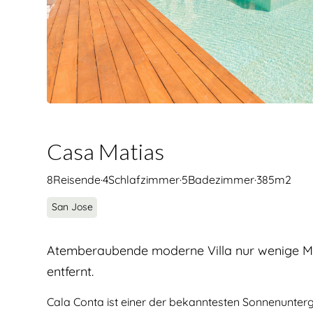
Casa Matias
8
Reisende
·
4
Schlafzimmer
·
5
Badezimmer
·
385
m2
San Jose
Atemberaubende moderne Villa nur wenige Me
entfernt.
Cala Conta ist einer der bekanntesten Sonnenunterg