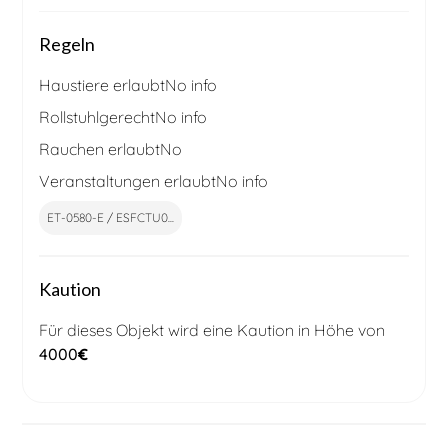
Regeln
Haustiere erlaubt
No info
Rollstuhlgerecht
No info
Rauchen erlaubt
No
Veranstaltungen erlaubt
No info
ET-0580-E / ESFCTU0...
Kaution
Für dieses Objekt wird eine Kaution in Höhe von
4000
€