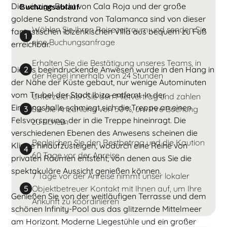
Die winzige Bucht von Cala Roja und der große
Buchungsablauf
goldene Sandstrand von Talamanca sind von dieser
Wählen Sie Ihren Reisezeitraum und senden Sie
fantastischen ibizenkischen Villa aus bequem zu Fuß
1
eine Buchungsanfrage
erreichbar.
Erhalten Sie die Bestätigung unseres Teams, in
Dieses beeindruckende Anwesen wurde in den Hang in
2
der Regel innerhalb von 24 Stunden
der Nähe der Küste gebaut, nur wenige Autominuten
vom Trubel der Stadt Ibiza entfernt. In der
Unterzeichnen Sie den Mietvertrag und zahlen
Eingangshalle schmiegt sich die Treppe an einen
Sie die Anzahlung von 50 %, um Ihre Buchung
3
Felsvorsprung, der in die Treppe hineinragt. Die
zu sichern
verschiedenen Ebenen des Anwesens scheinen die
Begleichen Sie den Restbetrag und die Kaution
Klippe hinaufzusteigen, wodurch eine Reihe von
4
60 Tage vor der Anreise
privaten Räumen entsteht, von denen aus Sie die
spektakuläre Aussicht genießen können.
7 Tage vor der Anreise nimmt unser lokaler
Objektbetreuer Kontakt mit Ihnen auf, um Ihre
5
Genießen Sie von der weitläufigen Terrasse und dem
Ankunft zu koordinieren
schönen Infinity-Pool aus das glitzernde Mittelmeer
am Horizont. Moderne Liegestühle und ein großer