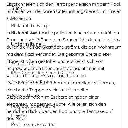
Esstisch teilen sich den Terrassenbereich mit dem Pool,
Blick
um einen wunderbaren Unterhaltungsbereich im Freien
zu schaffen.
Meerblick
Blick auf die Berge
Blick auf das Land
Im Inneren werden die polierten Innenräume in kühlen
Grau- und Weißtönen vom Sonnenlicht durchflutet, das
Unterhaltung
durch die riesige Glasfläche strömt, die den Wohnraum
mit dem Pool verbindet. Die gesamte Breite dieser
Sound System
Etage ist offen gestaltet und erstreckt sich von
Satellite TV
ungezwungenen Lounge-Sitzgelegenheiten mit
iPod Connected Sound System
weiteren Lounge-Sitzgelegenheiten im
Sonos Sound System
Zwischengeschoss über einen formellen Essbereich,
eine breite Treppe bis hin zu informellen
Ausstattung
Sitzgelegenheiten im Essbereich neben einer
eleganten, modernen Küche. Alle teilen sich den
Fully Equipped Kitchen
herrlichen Blick über den Pool und die Terrasse auf
Freezer
das Meer.
Pool Towels Provided