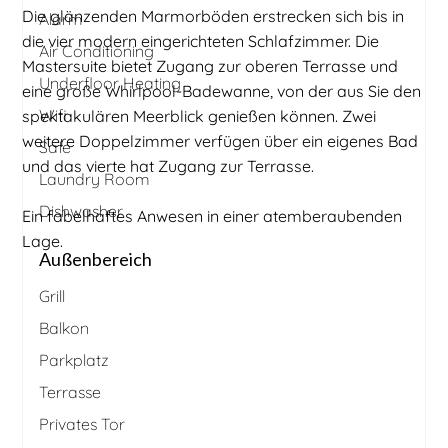
Die glänzenden Marmorböden erstrecken sich bis in
Alarm
die vier modern eingerichteten Schlafzimmer. Die
Air Conditioning
Mastersuite bietet Zugang zur oberen Terrasse und
Underfloor Heating
eine große Whirlpool-Badewanne, von der aus Sie den
Wifi
spektakulären Meerblick genießen können. Zwei
weitere Doppelzimmer verfügen über ein eigenes Bad
Safe
und das vierte hat Zugang zur Terrasse.
Laundry Room
Dishwasher
Ein fabelhaftes Anwesen in einer atemberaubenden
Lage.
Außenbereich
Grill
Balkon
Parkplatz
Terrasse
Privates Tor