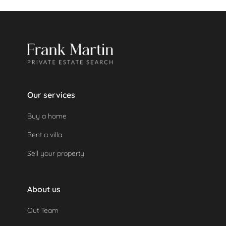
Eine geleistete Kaution wird automatisch
zurückerstattet, da das Objekt nicht genutzt
wurde.
Our services
Buy a home
Rent a villa
Sell your property
About us
Out Team