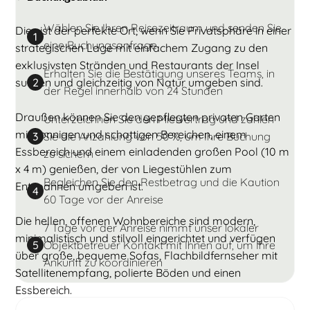
Wählen Sie Ihren Reisezeitraum und senden Sie
Dies ist der perfekte Ort, wenn Sie Privatsphäre in einer
1
eine Buchungsanfrage
strategischen Lage mit einfachem Zugang zu den
exklusivsten Stränden und Restaurants der Insel
Erhalten Sie die Bestätigung unseres Teams, in
suchen und gleichzeitig von Natur umgeben sind.
2
der Regel innerhalb von 24 Stunden
Draußen können Sie den gepflegten privaten Garten
Unterzeichnen Sie den Mietvertrag und zahlen
mit sonnigen und schattigen Bereichen, einem
Sie die Anzahlung von 50 %, um Ihre Buchung
3
Essbereich und einem einladenden großen Pool (10 m
zu sichern
x 4 m) genießen, der von Liegestühlen zum
Begleichen Sie den Restbetrag und die Kaution
Entspannen umgeben ist.
4
60 Tage vor der Anreise
Die hellen, offenen Wohnbereiche sind modern,
7 Tage vor der Anreise nimmt unser lokaler
minimalistisch und stilvoll eingerichtet und verfügen
Objektbetreuer Kontakt mit Ihnen auf, um Ihre
5
über große, bequeme Sofas, Flachbildfernseher mit
Ankunft zu koordinieren
Satellitenempfang, polierte Böden und einen
Essbereich.