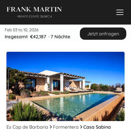
Feb 03 to 10, 2026
Jetzt anfragen
Insgesamt
€42,187
·
7
Nächte
Es Cap de Barbaria
Formentera
Casa Sabina