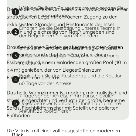
Wählen Sie Ihren Reisezeitraum und senden Sie
Dies ist der perfekte Ort, wenn Sie Privatsphäre in einer
1
eine Buchungsanfrage
strategischen Lage mit einfachem Zugang zu den
exklusivsten Stränden und Restaurants der Insel
Erhalten Sie die Bestätigung unseres Teams, in
suchen und gleichzeitig von Natur umgeben sind.
2
der Regel innerhalb von 24 Stunden
Draußen können Sie den gepflegten privaten Garten
Unterzeichnen Sie den Mietvertrag und zahlen
mit sonnigen und schattigen Bereichen, einem
Sie die Anzahlung von 50 %, um Ihre Buchung
3
Essbereich und einem einladenden großen Pool (10 m
zu sichern
x 4 m) genießen, der von Liegestühlen zum
Begleichen Sie den Restbetrag und die Kaution
Entspannen umgeben ist.
4
60 Tage vor der Anreise
Das helle Wohnzimmer ist modern, minimalistisch und
7 Tage vor der Anreise nimmt unser lokaler
stilvoll eingerichtet und verfügt über große, bequeme
Objektbetreuer Kontakt mit Ihnen auf, um Ihre
5
Sofas, Flachbildfernseher mit Satellit und polierten
Ankunft zu koordinieren
Fußböden.
Die Villa ist mit einer voll ausgestatteten modernen
Blick