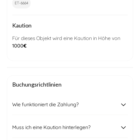
ET-6664
Kaution
Für dieses Objekt wird eine Kaution in Höhe von
1000
€
Buchungsrichtlinien
Wie funktioniert die Zahlung?
Nach Eingang Ihrer Buchungsanfrage wird sich
Muss ich eine Kaution hinterlegen?
unser lokales Team mit Ihnen in Verbindung
setzen, um den endgültigen Preis und die