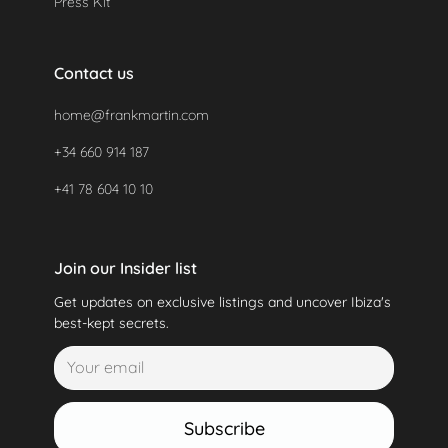
Press Kit
Contact us
home@frankmartin.com
+34 660 914 187
+41 78 604 10 10
Join our Insider list
Get updates on exclusive listings and uncover Ibiza's
best-kept secrets.
Subscribe