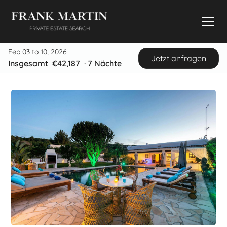
Feb 03 to 10, 2026
Jetzt anfragen
Insgesamt
€42,187
·
7
Nächte