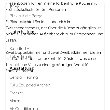
Fliesenböden führen in eine farbenfrohe Küche mit
Blick
Frühstückstisch für fünf Personen.
Blick auf die Berge
Ein überdachter Terrassenbereich im
Blick auf das Land
Zwischengeschoss, der über die Küche zugänglich ist,
Unterhaltung
bietet zusätzlichen Außenbereich zum Entspannen und
Essen.
TV
Satellite TV
Zwei Doppelzimmer und zwei Zweibettzimmer bieten
Table Tennis
eine komfortable Unterkunft für Gäste — was diese
ibizenkische Villa zu einer großartigen Wahl für
Ausstattung
Familien macht.
Central Heating
Fully Equipped Kitchen
Freezer
Alarm
Air Conditioning