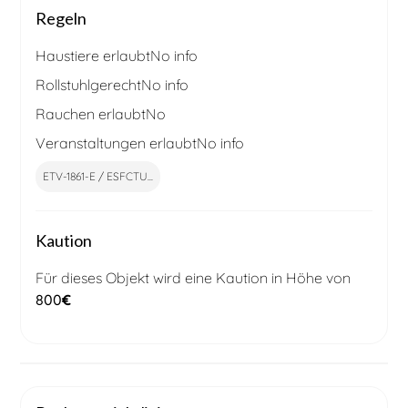
Regeln
Haustiere erlaubt
No info
Rollstuhlgerecht
No info
Rauchen erlaubt
No
Veranstaltungen erlaubt
No info
ETV-1861-E / ESFCTU...
Kaution
Für dieses Objekt wird eine Kaution in Höhe von
800
€