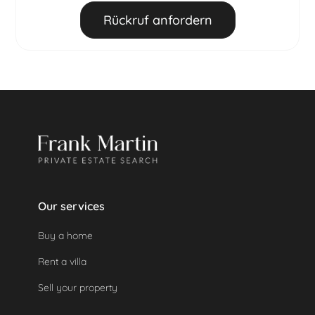
Bis 60 Tage vor Anreise:
50 % des
Berater angefragt werden.
Rückruf anfordern
Gesamtbuchungsbetrags werden einbehalten.
Danach
: 100 % des Gesamtbuchungsbetrags
werden einbehalten.
Eine geleistete Kaution wird automatisch
zurückerstattet, da das Objekt nicht genutzt
wurde.
Our services
Buy a home
Rent a villa
Sell your property