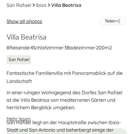
San Rafael
Ibiza
Villa Beatrisa
Show all photos
Teilen
Villa Beatrisa
8
Reisende
·
4
Schlafzimmer
·
3
Badezimmer
·
200
m2
San Rafael
Fantastische Familienvilla mit Panoramablick auf die
Landschaft
In einer ruhigen Wohngegend des Dorfes San Rafael
ist die Villa Beatrisa von mediterranen Gärten und
herrlichem Bergblick umgeben.
Mehr lesen
San Rafael liegt an der Hauptstraße zwischen Ibiza-
Stadt und San Antonio und beherbergt einige der