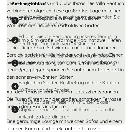
besten Restaurants und Clubs Ibizas. Die Villa Beatrisa
Buchungsablauf
verbindet erfolgreich diese großartige Lage mit einer
Wählen Sie Ihren Reisezeitraum und senden Sie
friedlichen Atmosphäre in ihren gemütlichen
1
eine Buchungsanfrage
Wohnräumen und ihrem attraktiven Garten.
Erhalten Sie die Bestätigung unseres Teams, in
Der 10 m x 6 m große L-förmige Pool hat zwei Tiefen
2
der Regel innerhalb von 24 Stunden
— eine tiefere zum Schwimmen und einen flacheren
Bereich, perfekt für Kleinkinder und Kleinkinder. Ziehen
Unterzeichnen Sie den Mietvertrag und zahlen
Sie eine Liege am Pool hoch, um die Sonne Ibizas zu
Sie die Anzahlung von 50 %, um Ihre Buchung
3
genießen, oder entspannen Sie auf einem Tagesbett in
zu sichern
den sonnenverwöhnten Gärten.
Begleichen Sie den Restbetrag und die Kaution
4
60 Tage vor der Anreise
Auf der Terrasse können Sie im Jacuzzi entspannen.
Die Türen führen von der großen, schattigen Terrasse
7 Tage vor der Anreise nimmt unser lokaler
neben dem Haus ins Innere.
Objektbetreuer Kontakt mit Ihnen auf, um Ihre
5
Ankunft zu koordinieren
Eine geräumige Lounge mit weichen Sofas und einem
offenen Kamin führt direkt auf die Terrasse.