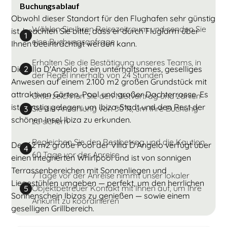
Buchungsablauf
Obwohl dieser Standort für den Flughafen sehr günstig
Wählen Sie Ihren Reisezeitraum und senden Sie
ist, beachten Sie bitte, dass er durch Fluglärm über
1
eine Buchungsanfrage
Ihnen beeinträchtigt werden kann.
Erhalten Sie die Bestätigung unseres Teams, in
Die Villa D'Angelo ist ein unterhaltsames, geselliges
2
der Regel innerhalb von 24 Stunden
Anwesen auf einem 2.100 m2 großen Grundstück mit
attraktiven Gärten, Pool und großer Dachterrasse. Es
Unterzeichnen Sie den Mietvertrag und zahlen
ist günstig gelegen, um Ibiza-Stadt und den Rest der
Sie die Anzahlung von 50 %, um Ihre Buchung
3
schönen Insel Ibiza zu erkunden.
zu sichern
Begleichen Sie den Restbetrag und die Kaution
Der 62 m2 große Pool der Villa D'Angelo verfügt über
4
60 Tage vor der Anreise
einen integrierten Whirlpool und ist von sonnigen
Terrassenbereichen mit Sonnenliegen und
7 Tage vor der Anreise nimmt unser lokaler
Liegestühlen umgeben — perfekt, um den herrlichen
Objektbetreuer Kontakt mit Ihnen auf, um Ihre
5
Sonnenschein Ibizas zu genießen — sowie einem
Ankunft zu koordinieren
geselligen Grillbereich.