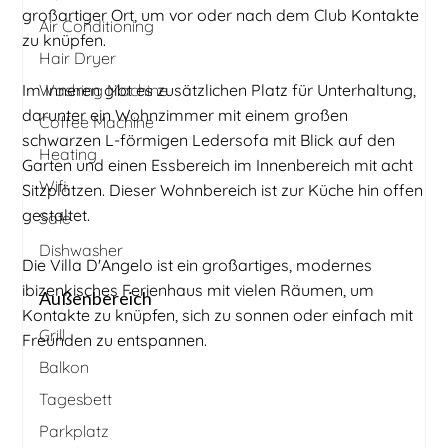
großartiger Ort, um vor oder nach dem Club Kontakte
Air Conditioning
zu knüpfen.
Hair Dryer
Im Inneren gibt es zusätzlichen Platz für Unterhaltung,
Washing Machine
darunter ein Wohnzimmer mit einem großen
Coffee Machine
schwarzen L-förmigen Ledersofa mit Blick auf den
Heating
Garten und einen Essbereich im Innenbereich mit acht
Wifi
Sitzplätzen. Dieser Wohnbereich ist zur Küche hin offen
gestaltet.
Safe
Dishwasher
Die Villa D'Angelo ist ein großartiges, modernes
ibizenkisches Ferienhaus mit vielen Räumen, um
Außenbereich
Kontakte zu knüpfen, sich zu sonnen oder einfach mit
Grill
Freunden zu entspannen.
Balkon
Tagesbett
Parkplatz