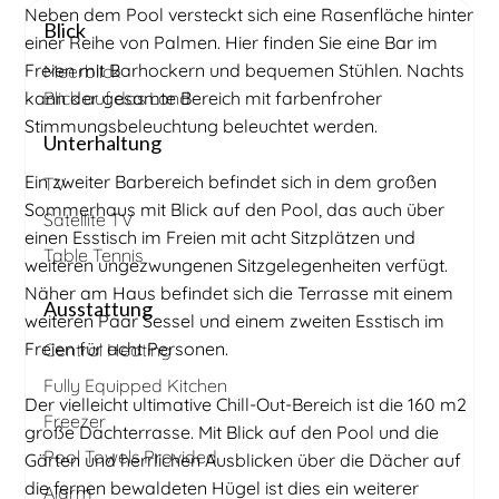
Neben dem Pool versteckt sich eine Rasenfläche hinter
Blick
einer Reihe von Palmen. Hier finden Sie eine Bar im
Freien mit Barhockern und bequemen Stühlen. Nachts
Meerblick
kann der gesamte Bereich mit farbenfroher
Blick auf das Land
Stimmungsbeleuchtung beleuchtet werden.
Unterhaltung
Ein zweiter Barbereich befindet sich in dem großen
TV
Sommerhaus mit Blick auf den Pool, das auch über
Satellite TV
einen Esstisch im Freien mit acht Sitzplätzen und
Table Tennis
weiteren ungezwungenen Sitzgelegenheiten verfügt.
Näher am Haus befindet sich die Terrasse mit einem
Ausstattung
weiteren Paar Sessel und einem zweiten Esstisch im
Freien für acht Personen.
Central Heating
Fully Equipped Kitchen
Der vielleicht ultimative Chill-Out-Bereich ist die 160 m2
Freezer
große Dachterrasse. Mit Blick auf den Pool und die
Pool Towels Provided
Gärten und herrlichen Ausblicken über die Dächer auf
die fernen bewaldeten Hügel ist dies ein weiterer
Alarm