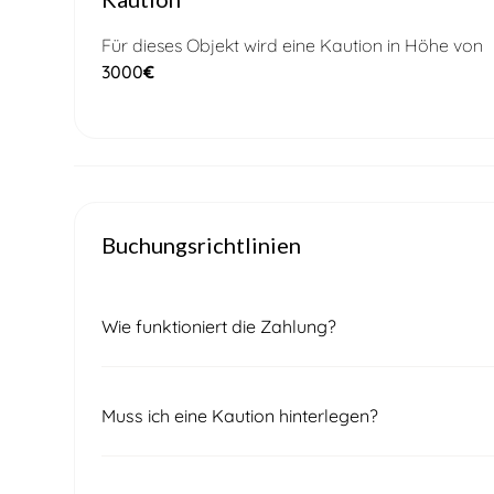
Für dieses Objekt wird eine Kaution in Höhe von
3000
€
Buchungsrichtlinien
Wie funktioniert die Zahlung?
Nach Eingang Ihrer Buchungsanfrage wird sich u
Muss ich eine Kaution hinterlegen?
um den endgültigen Preis und die Verfügbarkeit
Mietvertrags erhalten Sie eine Rechnung über 50
Buchung beglichen werden muss.
Zwei Wochen vor Ihrer Anreise wird eine Kaution