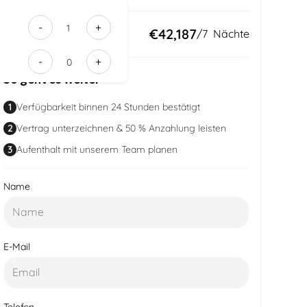
-
+
e0b7e46a-
Insgesamt:
€42,187
/
7
Nächte
d015-
-
+
4b1a-
So geht es weiter
84e3-
de64ee697
1
Verfügbarkeit binnen 24 Stunden bestätigt
2
Vertrag unterzeichnen & 50 % Anzahlung leisten
3
Aufenthalt mit unserem Team planen
Name
E-Mail