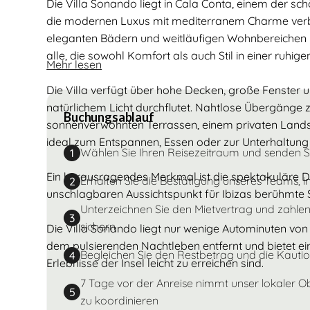
Die Villa Sonando liegt in Cala Conta, einem der sch
die modernen Luxus mit mediterranem Charme verbi
eleganten Bädern und weitläufigen Wohnbereichen i
alle, die sowohl Komfort als auch Stil in einer ruh
Mehr lesen
Die Villa verfügt über hohe Decken, große Fenster 
natürlichem Licht durchflutet. Nahtlose Übergänge
Buchungsablauf
sonnenverwöhnten Terrassen, einem privaten Landsc
ideal zum Entspannen, Essen oder zur Unterhaltung 
Wählen Sie Ihren Reisezeitraum und senden 
1
Ein herausragendes Merkmal ist die spektakuläre D
Erhalten Sie die Bestätigung unseres Teams, i
2
unschlagbaren Aussichtspunkt für Ibizas berühmte
Unterzeichnen Sie den Mietvertrag und zahlen
3
sichern
Die Villa Sonando liegt nur wenige Autominuten vo
dem pulsierenden Nachtleben entfernt und bietet ei
Begleichen Sie den Restbetrag und die Kautio
4
Erlebnisse der Insel leicht zu erreichen sind.
7 Tage vor der Anreise nimmt unser lokaler O
5
zu koordinieren