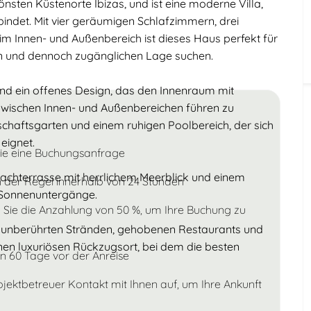
önsten Küstenorte Ibizas, und ist eine moderne Villa,
ndet. Mit vier geräumigen Schlafzimmern, drei
Erwachsene
m Innen- und Außenbereich ist dieses Haus perfekt für
Kinder
igen und dennoch zugänglichen Lage suchen.
Unter 18
und ein offenes Design, das den Innenraum mit
 zwischen Innen- und Außenbereichen führen zu
haftsgarten und einem ruhigen Poolbereich, der sich
eignet.
Sie eine Buchungsanfrage
achterrasse mit herrlichem Meerblick und einem
n der Regel innerhalb von 24 Stunden
 Sonnenuntergänge.
 Sie die Anzahlung von 50 %, um Ihre Buchung zu
n unberührten Stränden, gehobenen Restaurants und
nen luxuriösen Rückzugsort, bei dem die besten
n 60 Tage vor der Anreise
bjektbetreuer Kontakt mit Ihnen auf, um Ihre Ankunft