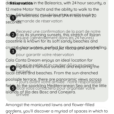
developments in the Balearics, with 24 hour security, a
Réservation
12 metre Motor Yacht and the ability to walk to the
Sélectionnez vos dates et soumettez votre
300sqm Wellness Center and SPA in less than 20
1
demande de réservation
seconds.
Recevez une confirmation de la part de notre
As well as its stunning sunsets, this stretch of Ibizan
2
équipe (généralement dans les 24 heures)
coastline is known for its soft sandy beaches and
crystal-clear waters, perfect for diving and snorkelling.
Signez le contrat et payez l'acompte de 50 %
3
pour garantir votre réservation
Cala Conta Dream enjoys an ideal location for
Payez le solde et la caution 60 jours avant
enjoying Ibiza’s famous sunsets and exploring the
4
l'arrivée
local coves and beaches. From the sun-drenched
poolside terrace, there are panoramic views across
7 jours avant votre arrivée : notre responsable
fields to the sparkling Mediterranean Sea and the little
local vous contactera pour organiser votre
5
islands of Illa des Bosc and Conejera.
arrivée
Amongst the manicured lawns and flower-filled
gardens, you’ll discover a myriad of spaces in which to