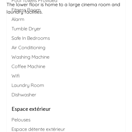
Pool Towels Provided
The lower floor is home to a large cinema room and
Fitness Room
laundry facilities.
Alarm
Tumble Dryer
Safe In Bedrooms
Air Conditioning
Washing Machine
Coffee Machine
Wifi
Laundry Room
Dishwasher
Espace extérieur
Pelouses
Espace détente extérieur