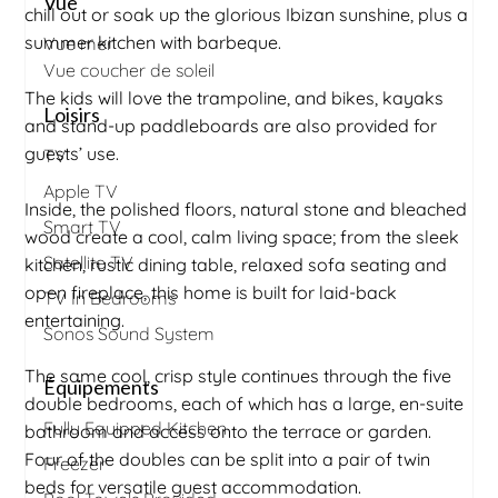
Vue
chill out or soak up the glorious Ibizan sunshine, plus a
summer kitchen with barbeque.
Vue mer
Vue coucher de soleil
The kids will love the trampoline, and bikes, kayaks
Loisirs
and stand-up paddleboards are also provided for
guests’ use.
TV
Apple TV
Inside, the polished floors, natural stone and bleached
Smart TV
wood create a cool, calm living space; from the sleek
Satellite TV
kitchen, rustic dining table, relaxed sofa seating and
open fireplace, this home is built for laid-back
TV In Bedrooms
entertaining.
Sonos Sound System
The same cool, crisp style continues through the five
Équipements
double bedrooms, each of which has a large, en-suite
Fully Equipped Kitchen
bathroom and access onto the terrace or garden.
Four of the doubles can be split into a pair of twin
Freezer
beds for versatile guest accommodation.