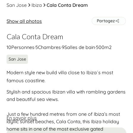
San Jose
Ibiza
Cala Conta Dream
Show all photos
Partagez
Cala Conta Dream
10
Personnes
·
5
Chambres
·
9
Salles de bain
·
500
m2
San Jose
Modern style new build villa close to Ibiza´s most
famous coastline.
Stylish and spacious Ibizan villa with rambling gardens
and beautiful sea views.
Just a few hundred metres from one of Ibiza’s most
En savoir plus
idyllic sunset beaches, Cala Conta, this Ibiza holiday
home sits in one of the most exclusive gated