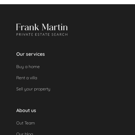
réservation sera facturé.
Si un dépôt de garantie a été effectué, il sera
remboursé automatiquement car la propriété n'a
pas été utilisée.
Our services
Buy a home
Rent a villa
Sell your property
About us
Out Team
Our blog