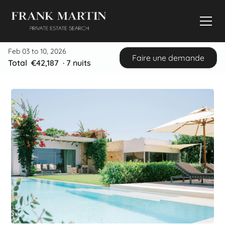
Feb 03 to 10, 2026
Faire une demande
Total
€42,187
·
7
nuits