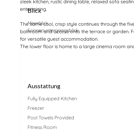
sleek kitchen, rustic dining table, relaxed sofa seati
entertaining.
Blick
Meerblick
The same cool, crisp style continues through the fi
Sonnenuntergangsblick
bathroom and access onto the terrace or garden. Fou
for versatile guest accommodation.
The lower floor is home to a large cinema room and 
Ausstattung
Fully Equipped Kitchen
Freezer
Pool Towels Provided
Fitness Room