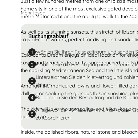
Just a few hundred metres from one of Ibiza’s most i
home sits in one of the most exclusive gated develop
Mehr lesen
metre Motor Yacht and the ability to walk to the 3
As well as its stunning sunsets, this stretch of Ibiza
Buchungsablauf
crystal-clear waters, perfect for diving and snorkelli
Wählen Sie Ihren Reisezeitraum und senden 
1
Cala Conta Dream enjoys an ideal location for enjoy
coves and beaches. From the sun-drenched poolside 
Erhalten Sie die Bestätigung unseres Teams, i
2
the sparkling Mediterranean Sea and the little islan
Unterzeichnen Sie den Mietvertrag und zahlen
3
sichern
Amongst the manicured lawns and flower-filled gard
chill out or soak up the glorious Ibizan sunshine, p
Begleichen Sie den Restbetrag und die Kautio
4
The kids will love the trampoline, and bikes, kaya
7 Tage vor der Anreise nimmt unser lokaler O
5
guests’ use.
zu koordinieren
Inside, the polished floors, natural stone and bleac