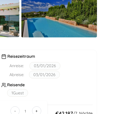
Reisezeitraum
Anreise:
03/01/2026
Abreise:
03/01/2026
Reisende
1
Guest
-
+
305d6b6e-
Insgesamt:
€42,187
/
7
Nächte