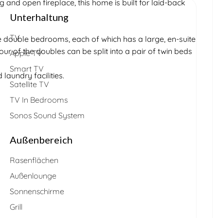
ng and open fireplace, this home is built for laid-back
Unterhaltung
TV
ve double bedrooms, each of which has a large, en-suite
r of the doubles can be split into a pair of twin beds
Apple TV
Smart TV
laundry facilities.
Satellite TV
TV In Bedrooms
Sonos Sound System
Außenbereich
Rasenflächen
Außenlounge
Sonnenschirme
Grill