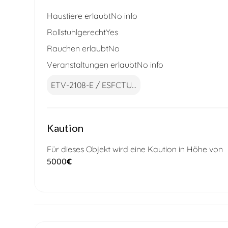
Haustiere erlaubt
No info
Rollstuhlgerecht
Yes
Rauchen erlaubt
No
Veranstaltungen erlaubt
No info
ETV-2108-E / ESFCTU...
Kaution
Für dieses Objekt wird eine Kaution in Höhe von
5000
€