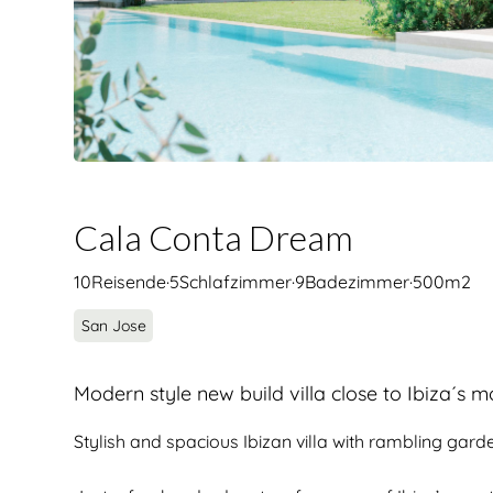
Cala Conta Dream
10
Reisende
·
5
Schlafzimmer
·
9
Badezimmer
·
500
m2
San Jose
Modern style new build villa close to Ibiza´s m
Stylish and spacious Ibizan villa with rambling gard