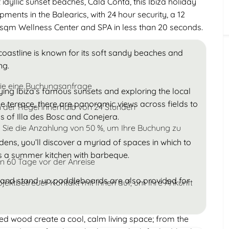
dyllic sunset beaches, Cala Conta, this Ibiza holiday
Kinder
ments in the Balearics, with 24 hour security, a 12
Unter 18
00sqm Wellness Center and SPA in less than 20 seconds.
n coastline is known for its soft sandy beaches and
ng.
Sie eine Buchungsanfrage
ing Ibiza’s famous sunsets and exploring the local
terrace, there are panoramic views across fields to
n der Regel innerhalb von 24 Stunden
ds of Illa des Bosc and Conejera.
 Sie die Anzahlung von 50 %, um Ihre Buchung zu
ens, you’ll discover a myriad of spaces in which to
lus a summer kitchen with barbeque.
n 60 Tage vor der Anreise
ks and stand-up paddleboards are also provided for
bjektbetreuer Kontakt mit Ihnen auf, um Ihre Ankunft
hed wood create a cool, calm living space; from the