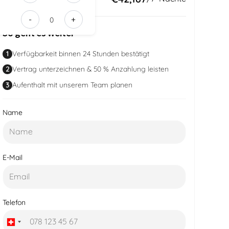
b3c4-
-
+
4a2c-
So geht es weiter
95c0-
178a0be5d
1
Verfügbarkeit binnen 24 Stunden bestätigt
2
Vertrag unterzeichnen & 50 % Anzahlung leisten
3
Aufenthalt mit unserem Team planen
Name
E-Mail
Telefon