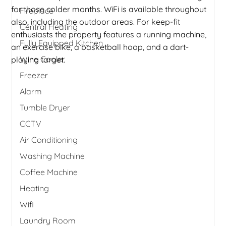
for those colder months. WiFi is available throughout
Fireplace
also, including the outdoor areas. For keep-fit
Central Heating
enthusiasts the property features a running machine,
Fully Equipped Kitchen
an exercise bike, a basketball hoop, and a dart-
Wine Cooler
playing target.
Freezer
Alarm
Tumble Dryer
CCTV
Air Conditioning
Washing Machine
Coffee Machine
Heating
Wifi
Laundry Room