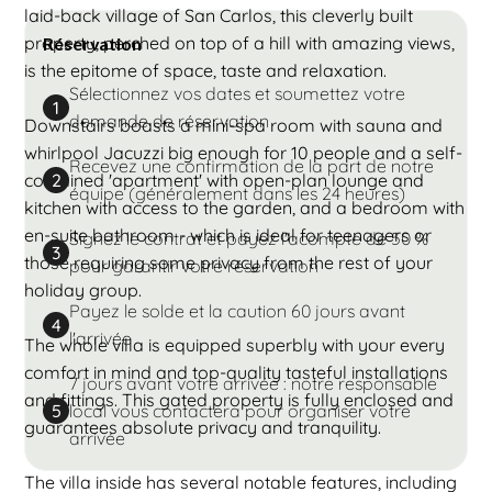
laid-back village of San Carlos, this cleverly built
property, perched on top of a hill with amazing views,
Réservation
is the epitome of space, taste and relaxation.
Sélectionnez vos dates et soumettez votre
1
demande de réservation
Downstairs boasts a mini-spa room with sauna and
whirlpool Jacuzzi big enough for 10 people and a self-
Recevez une confirmation de la part de notre
contained 'apartment' with open-plan lounge and
2
équipe (généralement dans les 24 heures)
kitchen with access to the garden, and a bedroom with
en-suite bathroom - which is ideal for teenagers or
Signez le contrat et payez l'acompte de 50 %
3
those requiring some privacy from the rest of your
pour garantir votre réservation
holiday group.
Payez le solde et la caution 60 jours avant
4
l'arrivée
The whole villa is equipped superbly with your every
comfort in mind and top-quality tasteful installations
7 jours avant votre arrivée : notre responsable
and fittings. This gated property is fully enclosed and
local vous contactera pour organiser votre
5
guarantees absolute privacy and tranquility.
arrivée
The villa inside has several notable features, including