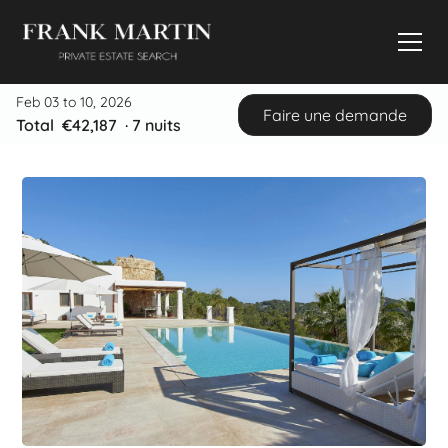
Feb 03 to 10, 2026
Faire une demande
Total
€42,187
·
7
nuits