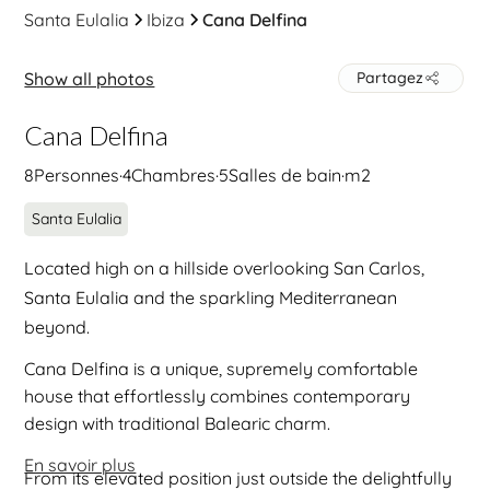
Santa Eulalia
Ibiza
Cana Delfina
Show all photos
Partagez
Cana Delfina
8
Personnes
·
4
Chambres
·
5
Salles de bain
·
m2
Santa Eulalia
Located high on a hillside overlooking San Carlos,
Santa Eulalia and the sparkling Mediterranean
beyond.
Cana Delfina is a unique, supremely comfortable
house that effortlessly combines contemporary
design with traditional Balearic charm.
En savoir plus
From its elevated position just outside the delightfully