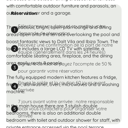
with comfortable outdoor furniture and parasols, an
outdoor shower and a garage.
Réservation
Sélectionnez vos dates et soumettez votre
The spacious, bright, open-plan lounge and dining
1
demande de réservation
areas open onto the terrace overlooking the pool and
boast fantastic views to Dalt Vila and Ibiza Town. The
Recevez une confirmation de la part de notre
lounge includes a large LCD TV with satellite, a
2
équipe (généralement dans les 24 heures)
comfortable seating area, fireplace, and the dining
area easily seats 8 people.
Signez le contrat et payez l'acompte de 50 %
3
pour garantir votre réservation
The fully equipped modern kitchen features a fridge,
Payez le solde et la caution 60 jours avant
freezer, dishwasher, oven, microwaves and a washing
4
l'arrivée
machine.
7 jours avant votre arrivée : notre responsable
In the main house there are 3 stylish double
local vous contactera pour organiser votre
5
bedrooms, there is also an additional double
arrivée
bedroom with toilet and outdoor shower for staff, with
private entrance accessed via the pool terrace.