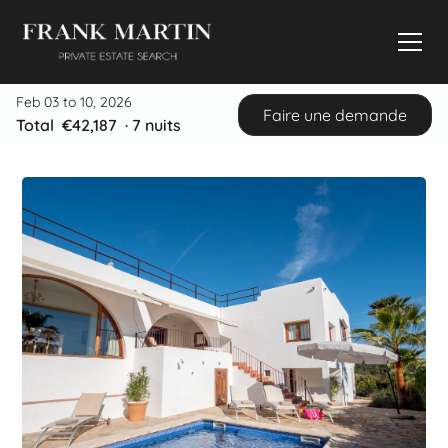
Feb 03 to 10, 2026
Faire une demande
Total
€42,187
·
7
nuits