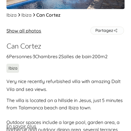
Ibiza
Ibiza
Can Cortez
Show all photos
Partagez
Can Cortez
6
Personnes
·
3
Chambres
·
2
Salles de bain
·
200
m2
Ibiza
Very nice recently refurbished villa with amazing Dalt
Vila and sea views.
The villa is located on a hillside in Jesus, just 5 minutes
from Talamanca beach and Ibiza town.
Outdoor spaces include a large pool, garden area, a
En savoir plus
barbecue and outdoor dining area, several terraces