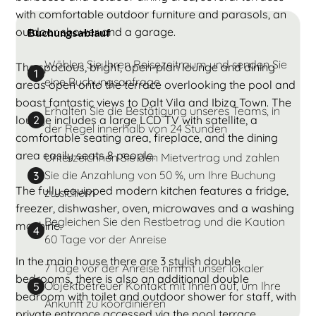
with comfortable outdoor furniture and parasols, an
outdoor shower and a garage.
Buchungsablauf
Wählen Sie Ihren Reisezeitraum und senden Sie
The spacious, bright, open-plan lounge and dining
1
eine Buchungsanfrage
areas open onto the terrace overlooking the pool and
boast fantastic views to Dalt Vila and Ibiza Town. The
Erhalten Sie die Bestätigung unseres Teams, in
lounge includes a large LCD TV with satellite, a
2
der Regel innerhalb von 24 Stunden
comfortable seating area, fireplace, and the dining
area easily seats 8 people.
Unterzeichnen Sie den Mietvertrag und zahlen
Sie die Anzahlung von 50 %, um Ihre Buchung
3
The fully equipped modern kitchen features a fridge,
zu sichern
freezer, dishwasher, oven, microwaves and a washing
Begleichen Sie den Restbetrag und die Kaution
machine.
4
60 Tage vor der Anreise
In the main house there are 3 stylish double
7 Tage vor der Anreise nimmt unser lokaler
bedrooms, there is also an additional double
Objektbetreuer Kontakt mit Ihnen auf, um Ihre
5
bedroom with toilet and outdoor shower for staff, with
Ankunft zu koordinieren
private entrance accessed via the pool terrace.