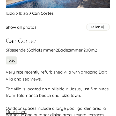
Ibiza
Ibiza
Can Cortez
Show all photos
Teilen
Can Cortez
6
Reisende
·
3
Schlafzimmer
·
2
Badezimmer
·
200
m2
Ibiza
Very nice recently refurbished villa with amazing Dalt
Vila and sea views.
The villa is located on a hillside in Jesus, just 5 minutes
from Talamanca beach and Ibiza town.
Outdoor spaces include a large pool, garden area, a
Mehr lesen
barbecue and outdoor dining area, several terraces