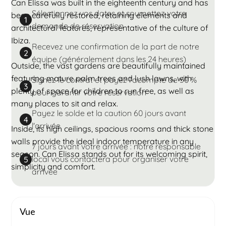
Can Elissa was built in the eighteenth century and has
Sélectionnez vos dates et soumettez votre
been carefully restored, retaining elements and
1
demande de réservation
architectural features, representative of the culture of
Ibiza.
Recevez une confirmation de la part de notre
2
équipe (généralement dans les 24 heures)
Outside, the vast gardens are beautifully maintained
featuring mature palm trees and lush lawns, with
Signez le contrat et payez l'acompte de 50 %
3
plenty of space for children to run free, as well as
pour garantir votre réservation
many places to sit and relax.
Payez le solde et la caution 60 jours avant
4
l'arrivée
Inside, its high ceilings, spacious rooms and thick stone
walls provide the ideal indoor temperature in any
7 jours avant votre arrivée : notre responsable
season. Can Elissa stands out for its welcoming spirit,
local vous contactera pour organiser votre
5
simplicity and comfort.
arrivée
Vue