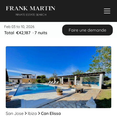
Feb 03 to 10, 2026
Faire une demande
Total
€42,187
·
7
nuits
San Jose
Ibiza
Can Elissa