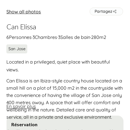
Show all photos
Partagez
Can Elissa
6
Personnes
·
3
Chambres
·
3
Salles de bain
·
280
m2
San Jose
Located in a privileged, quiet place with beautiful
views.
Can Elissa is an Ibiza-style country house located on a
small hill on a plot of 15,000 m2 in the countryside with
the convenience of having the village of San Jose only
400 metres away. A space that will offer comfort and
En savoir plus
wellbeing in the nature. Detailed care and quality of
service, all in a private and exclusive environment.
Réservation