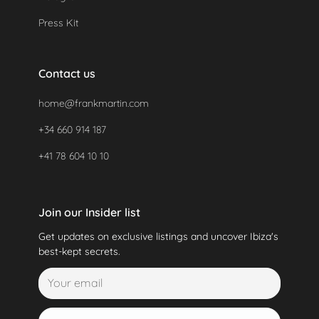
Press Kit
Contact us
home@frankmartin.com
+34 660 914 187
+41 78 604 10 10
Join our Insider list
Get updates on exclusive listings and uncover Ibiza's
best-kept secrets.