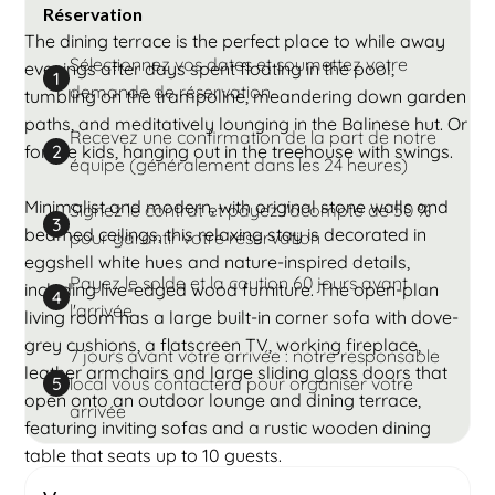
Réservation
The dining terrace is the perfect place to while away
Sélectionnez vos dates et soumettez votre
evenings after days spent floating in the pool,
1
demande de réservation
tumbling on the trampoline, meandering down garden
paths, and meditatively lounging in the Balinese hut. Or
Recevez une confirmation de la part de notre
for the kids, hanging out in the treehouse with swings.
2
équipe (généralement dans les 24 heures)
Minimalist and modern, with original stone walls and
Signez le contrat et payez l'acompte de 50 %
3
beamed ceilings, this relaxing stay is decorated in
pour garantir votre réservation
eggshell white hues and nature-inspired details,
Payez le solde et la caution 60 jours avant
including live-edged wood furniture. The open-plan
4
l'arrivée
living room has a large built-in corner sofa with dove-
grey cushions, a flatscreen TV, working fireplace,
7 jours avant votre arrivée : notre responsable
leather armchairs and large sliding glass doors that
local vous contactera pour organiser votre
5
open onto an outdoor lounge and dining terrace,
arrivée
featuring inviting sofas and a rustic wooden dining
table that seats up to 10 guests.