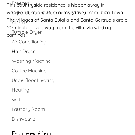
Freezer
This countryside residence is hidden away in
woodland, about 20 minutes (drive) from Ibiza Town.
Separate Guest Bedrooms(s)
The villages of Santa Eulalia and Santa Gertrudis are a
Alarm
10-minute drive away from the villa, via winding
Tumble Dryer
caminos.
Air Conditioning
Hair Dryer
Washing Machine
Coffee Machine
Underfloor Heating
Heating
Wifi
Laundry Room
Dishwasher
Espace extérieur