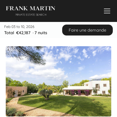
Feb 03 to 10, 2026
Faire une demande
Total
€42,187
·
7
nuits