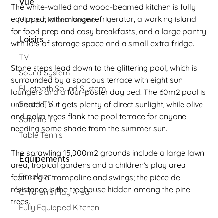
Vue
The white-walled and wood-beamed kitchen is fully
equipped, with a large refrigerator, a working island
Vue sur la campagne
for food prep and cosy breakfasts, and a large pantry
Loisirs
with lots of storage space and a small extra fridge.
TV
Stone steps lead down to the glittering pool, which is
Sound System
surrounded by a spacious terrace with eight sun
Bluetooth Sound System
loungers and a four-poster day bed. The 60m2 pool is
Smart TV
unheated, but gets plenty of direct sunlight, while olive
and palm trees flank the pool terrace for anyone
Satellite TV
needing some shade from the summer sun.
Table Tennis
The sprawling 15,000m2 grounds include a large lawn
Équipements
area, tropical gardens and a children’s play area
Fireplace
featuring a trampoline and swings; the pièce de
résistance is the treehouse hidden among the pine
Children's Play Area
trees.
Fully Equipped Kitchen