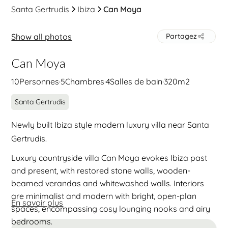
Santa Gertrudis
Ibiza
Can Moya
Show all photos
Partagez
Can Moya
10
Personnes
·
5
Chambres
·
4
Salles de bain
·
320
m2
Santa Gertrudis
Newly built Ibiza style modern luxury villa near Santa
Gertrudis.
Luxury countryside villa Can Moya evokes Ibiza past
and present, with restored stone walls, wooden-
beamed verandas and whitewashed walls. Interiors
are minimalist and modern with bright, open-plan
En savoir plus
spaces, encompassing cosy lounging nooks and airy
bedrooms.