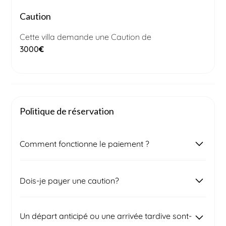
Caution
Cette villa demande une Caution de
3000
€
Politique de réservation
Comment fonctionne le paiement ?
Une fois votre demande de réservation soumise,
Dois-je payer une caution?
notre équipe locale prendra contact avec vous
pour confirmer le prix final et la disponibilité du
bien. Après signature du contrat, vous recevrez
Deux semaines avant votre arrivée, une caution
Un départ anticipé ou une arrivée tardive sont-
une première facture correspondant à 50 % du
vous sera demandée afin de couvrir d'éventuels