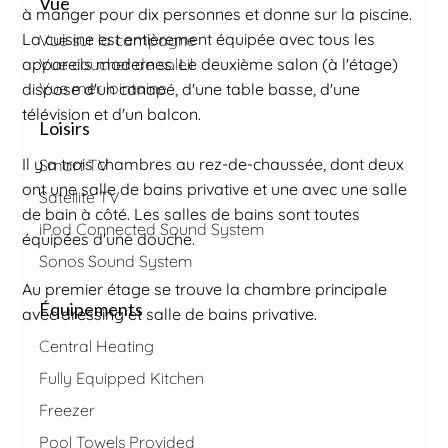
Vue
à manger pour dix personnes et donne sur la piscine.
La cuisine est entièrement équipée avec tous les
Vue sur la campagne
appareils modernes. Le deuxième salon (à l'étage)
Vue coucher de soleil
Vue mer lointaine
dispose d'un canapé, d'une table basse, d'une
télévision et d'un balcon.
Loisirs
Il y a trois chambres au rez-de-chaussée, dont deux
Smart TV
ont une salle de bains privative et une avec une salle
Satellite TV
de bain à côté. Les salles de bains sont toutes
iPod Connected Sound System
équipées d'une douche.
Sonos Sound System
Au premier étage se trouve la chambre principale
Équipements
avec dressing et salle de bains privative.
Central Heating
Fully Equipped Kitchen
Freezer
Pool Towels Provided