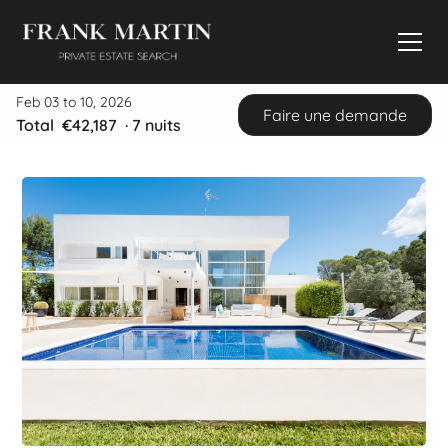
Feb 03 to 10, 2026
Faire une demande
Total
€42,187
·
7
nuits