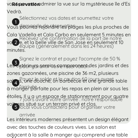
vous pourrez admirer la vue sur la mystérieuse île d'Es
Réservation
Vedrà.
Sélectionnez vos dates et soumettez votre
1
demande de réservation
Vous pourrez rejoindre les plages les plus proches de
Cala Vadella et Cala Carbo en seulement 5 minutes en
Recevez une confirmation de la part de notre
voiture, et la belle ville de San Jose en seulement 10
2
équipe (généralement dans les 24 heures)
minutes.
Signez le contrat et payez l'acompte de 50 %
3
Les extérieurs sereins comprennent des jardins et des
pour garantir votre réservation
zones gazonnées, une piscine de 36 m2, plusieurs
Payez le solde et la caution 60 jours avant
salons, une douche, un barbecue et une grande table
4
l'arrivée
à manger parfaite pour les repas en plein air sous les
étoiles. Il y a un espace de stationnement pour quatre
7 jours avant votre arrivée : notre responsable
voitures situé sur un terrain privé et clos.
local vous contactera pour organiser votre
5
arrivée
Les intérieurs modernes présentent un design élégant
avec des touches de couleurs vives. Le salon est
adjacent à la salle à manger qui comprend une table