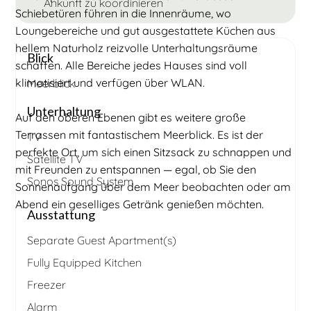
Ankunft zu koordinieren
Schiebetüren führen in die Innenräume, wo
Loungebereiche und gut ausgestattete Küchen aus
hellem Naturholz reizvolle Unterhaltungsräume
Blick
schaffen. Alle Bereiche jedes Hauses sind voll
klimatisiert und verfügen über WLAN.
Meerblick
Unterhaltung
Auf den oberen Ebenen gibt es weitere große
Terrassen mit fantastischem Meerblick. Es ist der
TV
perfekte Ort, um sich einen Sitzsack zu schnappen und
Satellite TV
mit Freunden zu entspannen — egal, ob Sie den
Sonos Sound System
Sonnenaufgang über dem Meer beobachten oder am
Abend ein geselliges Getränk genießen möchten.
Ausstattung
Separate Guest Apartment(s)
Fully Equipped Kitchen
Freezer
Alarm