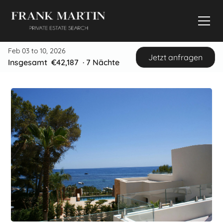
Feb 03 to 10, 2026
Jetzt anfragen
Insgesamt
€42,187
·
7
Nächte