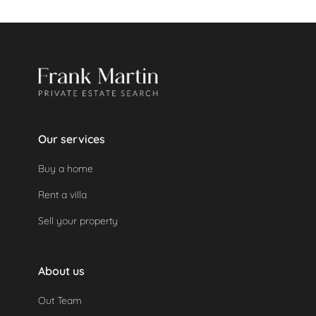
Eine geleistete Kaution wird automatisch
zurückerstattet, da das Objekt nicht genutzt
wurde.
Our services
Buy a home
Rent a villa
Sell your property
About us
Out Team