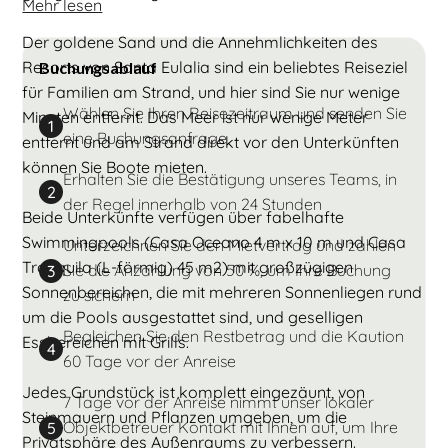
Mehr lesen
Der goldene Sand und die Annehmlichkeiten des
Resorts von Santa Eulalia sind ein beliebtes Reiseziel
Buchungsablauf
für Familien am Strand, und hier sind Sie nur wenige
Wählen Sie Ihren Reisezeitraum und senden Sie
Minuten entfernt. Das Meer ist nur wenige Meter
1
eine Buchungsanfrage
entfernt und am Strand direkt vor den Unterkünften
können Sie Boote mieten.
Erhalten Sie die Bestätigung unseres Teams, in
2
der Regel innerhalb von 24 Stunden
Beide Unterkünfte verfügen über fabelhafte
Swimmingpools (Casa Oceano 4 m x 10 m und Casa
Unterzeichnen Sie den Mietvertrag und zahlen
Tranquila (L-förmig) 45 m2) mit großzügigen
Sie die Anzahlung von 50 %, um Ihre Buchung
3
Sonnenbereichen, die mit mehreren Sonnenliegen rund
zu sichern
um die Pools ausgestattet sind, und geselligen
Begleichen Sie den Restbetrag und die Kaution
Essbereichen mit Grills.
4
60 Tage vor der Anreise
Jedes Grundstück ist komplett eingezäunt, von
7 Tage vor der Anreise nimmt unser lokaler
Steinmauern und Pflanzen umgeben, um die
Objektbetreuer Kontakt mit Ihnen auf, um Ihre
5
Privatsphäre des Außenraums zu verbessern.