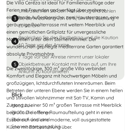
Die Villa Cereza ist ideal für Familienausflüge oder
Ferien mit Freunden und verfügt über mehrere
Unterzeichnen Sie den Mietvertrag und zahlen
einladende Außenbereiche: zwei Hausterrassen, eine
Sie die Anzahlung von 50 %, um Ihre Buchung
3
geräumige Poolterrasse mit weitem Meerblick und
zu sichern
einen gemütlichen Grillplatz für unvergessliche
Begleichen Sie den Restbetrag und die Kaution
Mahlzeiten unter dem Sternenhimmel. Der
4
60 Tage vor der Anreise
wunderschön gepflegte mediterrane Garten garantiert
absolute Privatsphäre.
7 Tage vor der Anreise nimmt unser lokaler
Objektbetreuer Kontakt mit Ihnen auf, um Ihre
5
Die zweistöckige, 300 m² große Villa verbindet
Ankunft zu koordinieren
Komfort und Eleganz mit hochwertigen Möbeln und
großzügigen, lichtdurchfluteten Innenräumen. Beim
Betreten der unteren Ebene werden Sie in einem hellen
Blick
und stilvollen Wohnzimmer mit Sat-TV, Kamin und
Zugang zu einer 50 m² großen Terrasse mit Meerblick
Meerblick
begrüßt. Die offene Raumaufteilung geht in einen
Blick auf die Berge
Blick auf das Land
Essbereich und eine moderne, voll ausgestattete
Sonnenuntergangsblick
Küche mit Barbestuhlung über.