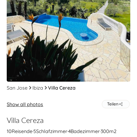
San Jose
Ibiza
Villa Cereza
Show all photos
Teilen
Villa Cereza
10
Reisende
·
5
Schlafzimmer
·
4
Badezimmer
·
300
m2