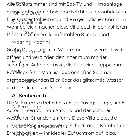
Alarm
Alle Schlafzimmer sind mit Sat-TV und Klimaanlage
ausgestattet, um erholsame Nächte zu gewährleisten.
Tumble Dryer
Eine Gaszentralheizung und ein gemütlicher Kamin im
Air Conditioning
Wohnbereich machen diese Villa auch in den kühleren
Hair Dryer
Monaten zu einem komfortablen Rückzugsort.
Washing Machine
Große Doppeltüren im Wohnzimmer lassen sich weit
Coffee Machine
öffnen und verbinden den Innenraum mit der
Heating
schattigen Außenterrasse, die über eine Treppe zum
Wifi
Pooldeck führt. Von hier aus genießen Sie einen
atemberaubenden Blick über das glitzernde Wasser
Dishwasher
und die Lichter von San Antonio.
Außenbereich
Die Villa Cereza befindet sich in günstiger Lage, nur 5
Außenlounge
Autominuten von San Antonio und den schönen
Grill
westlichen Stränden entfernt. Diese Villa bietet die
perfekte Mischung aus Abgeschiedenheit, Komfort und
Vollständig eingezäunt
Erreichbarkeit — Ihr idealer Zufluchtsort auf Ibiza.
Tagesbett