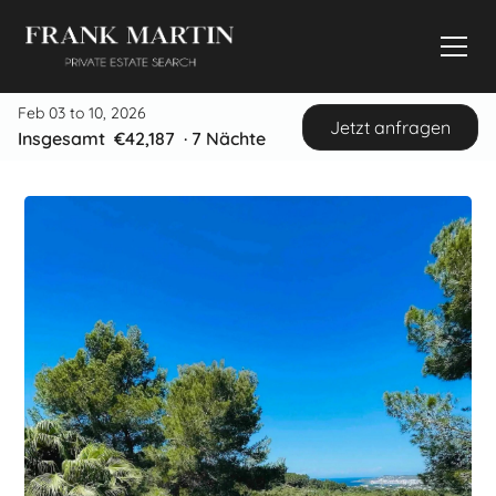
Feb 03 to 10, 2026
Jetzt anfragen
Insgesamt
€42,187
·
7
Nächte