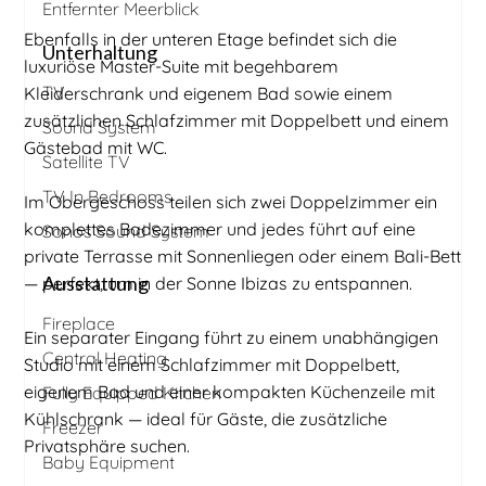
Entfernter Meerblick
Ebenfalls in der unteren Etage befindet sich die
Unterhaltung
luxuriöse Master-Suite mit begehbarem
TV
Kleiderschrank und eigenem Bad sowie einem
zusätzlichen Schlafzimmer mit Doppelbett und einem
Sound System
Gästebad mit WC.
Satellite TV
TV In Bedrooms
Im Obergeschoss teilen sich zwei Doppelzimmer ein
komplettes Badezimmer und jedes führt auf eine
Sonos Sound System
private Terrasse mit Sonnenliegen oder einem Bali-Bett
Ausstattung
— perfekt, um in der Sonne Ibizas zu entspannen.
Fireplace
Ein separater Eingang führt zu einem unabhängigen
Central Heating
Studio mit einem Schlafzimmer mit Doppelbett,
eigenem Bad und einer kompakten Küchenzeile mit
Fully Equipped Kitchen
Kühlschrank — ideal für Gäste, die zusätzliche
Freezer
Privatsphäre suchen.
Baby Equipment