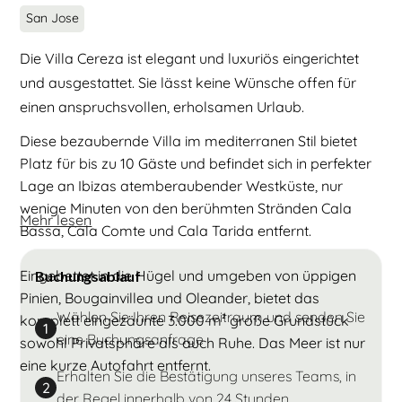
San Jose
Die Villa Cereza ist elegant und luxuriös eingerichtet
und ausgestattet. Sie lässt keine Wünsche offen für
einen anspruchsvollen, erholsamen Urlaub.
Diese bezaubernde Villa im mediterranen Stil bietet
Platz für bis zu 10 Gäste und befindet sich in perfekter
Lage an Ibizas atemberaubender Westküste, nur
wenige Minuten von den berühmten Stränden Cala
Mehr lesen
Bassa, Cala Comte und Cala Tarida entfernt.
Eingebettet in die Hügel und umgeben von üppigen
Buchungsablauf
Pinien, Bougainvillea und Oleander, bietet das
Wählen Sie Ihren Reisezeitraum und senden Sie
komplett eingezäunte 3.000 m² große Grundstück
1
eine Buchungsanfrage
sowohl Privatsphäre als auch Ruhe. Das Meer ist nur
eine kurze Autofahrt entfernt.
Erhalten Sie die Bestätigung unseres Teams, in
2
der Regel innerhalb von 24 Stunden