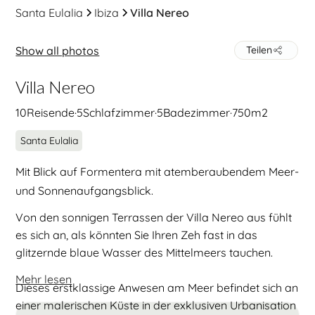
Santa Eulalia
Ibiza
Villa Nereo
Show all photos
Teilen
Villa Nereo
10
Reisende
·
5
Schlafzimmer
·
5
Badezimmer
·
750
m2
Santa Eulalia
Mit Blick auf Formentera mit atemberaubendem Meer-
und Sonnenaufgangsblick.
Von den sonnigen Terrassen der Villa Nereo aus fühlt
es sich an, als könnten Sie Ihren Zeh fast in das
glitzernde blaue Wasser des Mittelmeers tauchen.
Mehr lesen
Dieses erstklassige Anwesen am Meer befindet sich an
einer malerischen Küste in der exklusiven Urbanisation