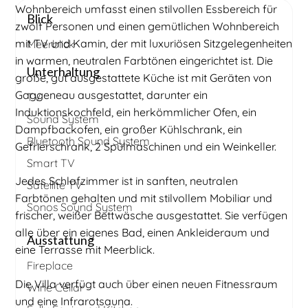
Wohnbereich umfasst einen stilvollen Essbereich für
Blick
zwölf Personen und einen gemütlichen Wohnbereich
mit TV und Kamin, der mit luxuriösen Sitzgelegenheiten
Meerblick
in warmen, neutralen Farbtönen eingerichtet ist. Die
Unterhaltung
große, gut ausgestattete Küche ist mit Geräten von
Gaggeneau ausgestattet, darunter ein
TV
Induktionskochfeld, ein herkömmlicher Ofen, ein
Sound System
Dampfbackofen, ein großer Kühlschrank, ein
Bluetooth Sound System
Gefrierschrank, 2 Spülmaschinen und ein Weinkeller.
Smart TV
Jedes Schlafzimmer ist in sanften, neutralen
Satellite TV
Farbtönen gehalten und mit stilvollem Mobiliar und
Sonos Sound System
frischer, weißer Bettwäsche ausgestattet. Sie verfügen
alle über ein eigenes Bad, einen Ankleideraum und
Ausstattung
eine Terrasse mit Meerblick.
Fireplace
Die Villa verfügt auch über einen neuen Fitnessraum
Wine Cellar
und eine Infrarotsauna.