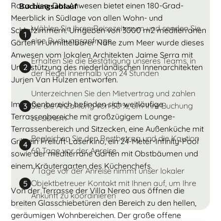
Roca Llisa. Das Anwesen bietet einen 180-Grad-
Buchungsablauf
Meerblick in Südlage von allen Wohn- und
Wählen Sie Ihren Reisezeitraum und senden Sie
Schlafzimmern. Umgeben von 3000 m2 mediterranen
1
eine Buchungsanfrage
Gärten in unmittelbarer Nähe zum Meer wurde dieses
Anwesen vom lokalen Architekten Jaime Serra mit
Erhalten Sie die Bestätigung unseres Teams, in
Unterstützung des niederländischen Innenarchitekten
2
der Regel innerhalb von 24 Stunden
Jurjen Van Hulzen entworfen.
Unterzeichnen Sie den Mietvertrag und zahlen
Im Außenbereich befinden sich weitläufige
Sie die Anzahlung von 50 %, um Ihre Buchung
3
Terrassenbereiche mit großzügigem Lounge-
zu sichern
Terrassenbereich und Sitzecken, eine Außenküche mit
Begleichen Sie den Restbetrag und die Kaution
Grill, ein Freiluft-Laserkino, ein 24-Meter-Infinity-Pool
4
60 Tage vor der Anreise
sowie der mediterrane Garten mit Obstbäumen und
einem Kräutergarten des Küchenchefs.
7 Tage vor der Anreise nimmt unser lokaler
Objektbetreuer Kontakt mit Ihnen auf, um Ihre
5
Von der Terrasse der Villa Nereo aus öffnen die
Ankunft zu koordinieren
breiten Glasschiebetüren den Bereich zu den hellen,
geräumigen Wohnbereichen. Der große offene